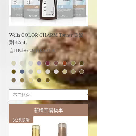
Wella COLOR CHARM Tonner 染髮
劑 42mL
一般價格
促銷價格
HK$97.00
自
HK$92.00
新增至購物車
光澤順滑