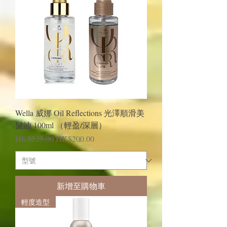
Wella 威娜 Oil Reflections 光澤順滑美
髮油 100ml （輕盈/深層）
一般價格
促銷價格
HK$225.00
HK$200.00
新增至購物車
輕度造型