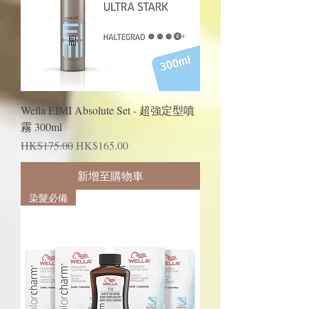
Wella EIMI Absolute Set - 超強定型噴
霧 300ml
一般價格
促銷價格
HK$175.00
HK$165.00
新增至購物車
染髮必備