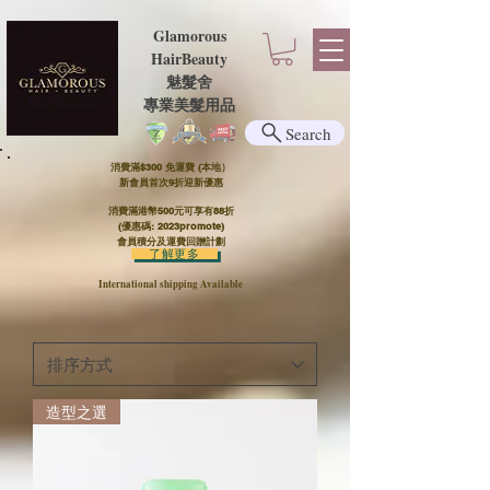
Glamorous
HairBeauty
魅髮舍
​​專業美髮用品
Search
消費滿$300 免運費 (本地）​
新會員首次9折迎新優惠
消費滿港幣500元可享有88折
(優惠碼: 2023promote)
會員積分及運費回贈計劃
了解更多
International shipping Available
造型之選