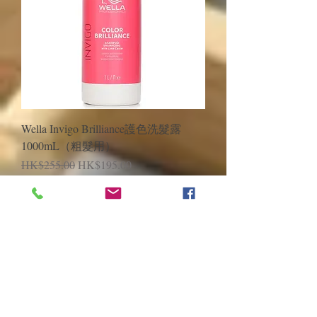
Wella Invigo Brilliance護色洗髮露
1000mL（粗髮用）
一般價格
促銷價格
HK$255.00
HK$195.00
新增至購物車
輕度造型