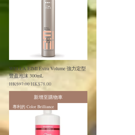
WELLA EIMI Extra Volume 強力定型
豐盈泡沫 300mL
一般價格
促銷價格
HK$97.00
HK$78.00
新增至購物車
專利的 Color Brilliance