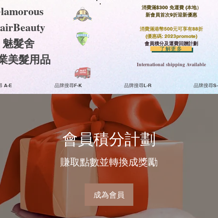
lamorous
消費滿$300 免運費 (本地）​
新會員首次9折迎新優惠
airBeauty
消費滿港幣500元可享有88折
(優惠碼: 2023promote)
魅髮舍
會員積分及運費回贈計劃
了解更多
​專業美髮用品
International shipping Available
 A-E
品牌搜尋F-K
品牌搜尋L-R
品牌搜尋S-
會員積分計劃
賺取點數並轉換成獎勵
成為會員