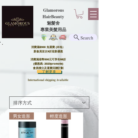
Glamorous
HairBeauty
魅髮舍
​​專業美髮用品
Search
消費滿$300 免運費 (本地）​
新會員首次9折迎新優惠
消費滿港幣500元可享有88折
(優惠碼: 2023promote)
會員積分及運費回贈計劃
了解更多
International shipping Available
男女造形
輕度造形