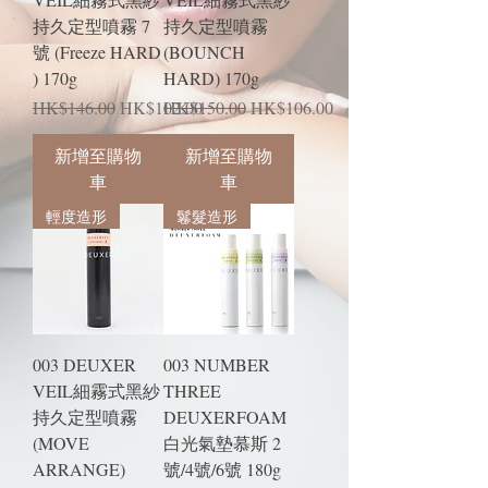
持久定型噴霧 7
持久定型噴霧
號 (Freeze HARD
(BOUNCH
) 170g
HARD) 170g
一般價格
促銷價格
一般價格
促銷價格
HK$146.00
HK$102.00
HK$150.00
HK$106.00
新增至購物
新增至購物
車
車
輕度造形
鬈髮造形
003 DEUXER
003 NUMBER
VEIL細霧式黑紗
THREE
持久定型噴霧
DEUXERFOAM
(MOVE
白光氣墊慕斯 2
ARRANGE)
號/4號/6號 180g