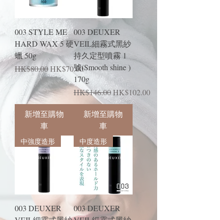
003 STYLE ME
003 DEUXER
HARD WAX 5 硬
VEIL細霧式黑紗
蠟 50g
持久定型噴霧 1
號(Smooth shine )
一般價格
促銷價格
HK$80.00
HK$70.00
170g
一般價格
促銷價格
HK$146.00
HK$102.00
新增至購物
新增至購物
車
車
中強度造形
中度造形
003 DEUXER
003 DEUXER
VEIL細霧式黑紗
VEIL細霧式黑紗