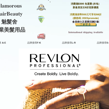
lamorous
消費滿$300 免運費 (本地）​
新會員首次9折迎新優惠
airBeauty
消費滿港幣500元可享有88折
(優惠碼: 2023promote)
魅髮舍
會員積分及運費回贈計劃
了解更多
​專業美髮用品
International shipping Available
 A-E
品牌搜尋F-K
品牌搜尋L-R
品牌搜尋S-