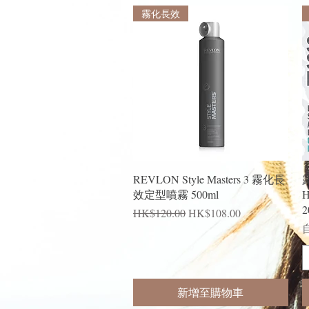
霧化長效
快速瀏覽
REVLON Style Masters 3 霧化長
露
效定型噴霧 500ml
2
一般價格
促銷價格
HK$120.00
HK$108.00
新增至購物車