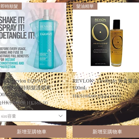
即時順髮
髮油精華
快速瀏覽
快速瀏覽
華濃Revlon EQUAVE
REVLON - Orofluido 黃金髮油
HYDRO 即時順髮護髮素
100mL
00ML/500mL
一般價格
促銷價格
HK$188.00
HK$130.00
一般價格
促銷價格
HK$100.00
自
HK$68.00
size容量
新增至購物車
新增至購物車