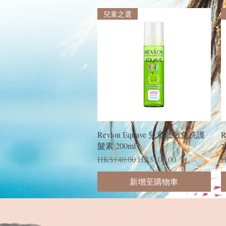
兒童之選
快速瀏覽
Revlon Equave 兒童低敏免洗護
R
髮素 200ml
水
一般價格
促銷價格
HK$140.00
HK$105.00
H
新增至購物車