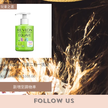
兒童之選
快速瀏覽
evlon Equave 兒童二合一洗髮
 300ml
一般價格
促銷價格
K$135.00
HK$105.00
新增至購物車
Follow Us