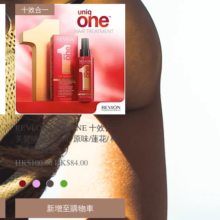
十效合一
快速瀏覽
REVLON UNIQONE 十效合一
美髮噴霧 150mL 原味/蓮花/ 椰
子香味/綠茶
一般價格
促銷價格
HK$100.00
HK$84.00
新增至購物車