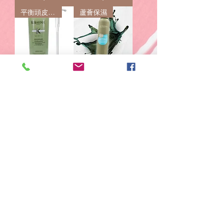
平衡頭皮多餘油脂
蘆薈保濕
Kerastase
意大利進口
Specifique Bain
AlterEgo CureEgo
Divalent 平衡洗
Hydraday 蘆薈保
髮水
濕摩絲 200mL
80ml/250ml/1000
一般價格
促銷價格
HK$198.00
HK$156.00
mL
一般價格
促銷價格
HK$505.00
自
HK$39.00
新增至購物
新增至購物
車
車