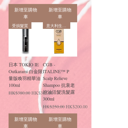
新增至購物
新增至購物
車
車
受損髮質
意大利生髮專利
日本 TOKIO IE
CGB -
Outkarami 白金限
ITALINE™ P
量版喚羽精華油
Scalp Relieve
100ml
Shampoo 抗衰老
控油活髮洗髮露
一般價格
促銷價格
HK$380.00
HK$345.00
300ml
一般價格
促銷價格
HK$250.00
HK$200.00
新增至購物
新增至購物
車
車