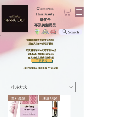
Glamorous
HairBeauty
魅髮舍
​​專業美髮用品
Search
消費滿$300 免運費 (本地）​
新會員首次9折迎新優惠
消費滿港幣500元可享有88折
(優惠碼: 2023promote)
會員積分及運費回贈計劃
了解更多
International shipping Available
專利疏髮
澳洲品牌