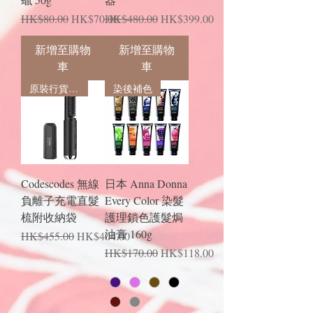
一般價格
促銷價格
一般價格
促銷價格
HK$80.00
HK$70.00
HK$480.00
HK$399.00
新增至購物
新增至購物
車
車
原裝行貨，一年保養
染後補色
Codescodes 無線
日本 Anna Donna
負離子充電直髮
Every Color 染髮
梳附收納袋
護理鎖色護髮焗
油膏 160g
一般價格
促銷價格
HK$455.00
HK$404.00
一般價格
促銷價格
HK$170.00
HK$118.00