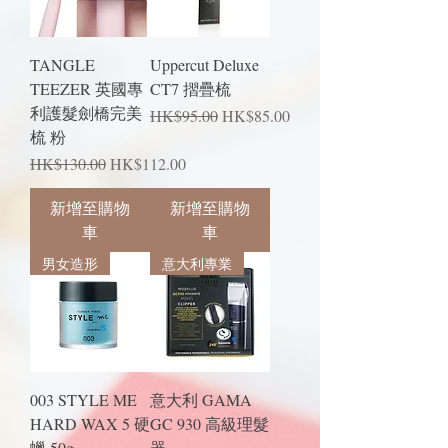
TANGLE
Uppercut Deluxe
TEEZER 英國專
CT7 摺疊梳
利護髮劍橋完美
一般價格
促銷價格
HK$95.00
HK$85.00
梳 粉
一般價格
促銷價格
HK$130.00
HK$112.00
新增至購物
新增至購物
車
車
男女造形
意大利專業
003 STYLE ME
意大利 GAMA
HARD WAX 5 硬
GC 930 高級理髮
蠟 50g
器