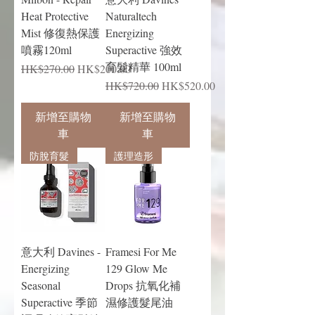
Heat Protective
Naturaltech
Mist 修復熱保護
Energizing
噴霧120ml
Superactive 強效
育髮精華 100ml
一般價格
促銷價格
HK$270.00
HK$200.00
一般價格
促銷價格
HK$720.00
HK$520.00
新增至購物
新增至購物
車
車
防脫育髮
護理造形
意大利 Davines -
Framesi For Me
Energizing
129 Glow Me
Seasonal
Drops 抗氧化補
Superactive 季節
濕修護髮尾油