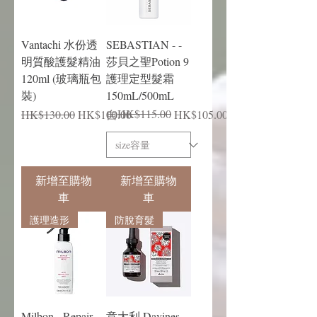
Vantachi 水份透
SEBASTIAN - -
明質酸護髮精油
莎貝之聖Potion 9
120ml (玻璃瓶包
護理定型髮霜
裝)
150mL/500mL
一般價格
促銷價格
一般價格
促銷價格
HK$115.00
HK$130.00
HK$100.00
自
HK$105.00
新增至購物
新增至購物
車
車
護理造形
防脫育髮
Milbon - Repair
意大利 Davines