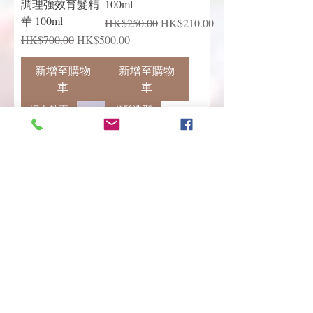
調理強效育髮精
100ml
華 100ml
一般價格
促銷價格
HK$250.00
HK$210.00
一般價格
促銷價格
HK$700.00
HK$500.00
新增至購物
新增至購物
車
車
網上熱賣
捲髮造型
QUICO 抗熱護髮
Erayba
精華 (30ml)
StyleActive S23
hydra curls no
一般價格
促銷價格
HK$190.00
HK$169.00
frizz 水潤捲髮保
濕泡泡 150mL
一般價格
促銷價格
HK$150.00
HK$130.00