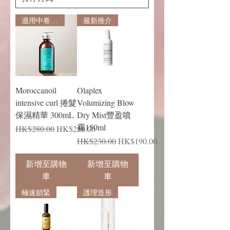
適用中卷及小卷
最新推介
Moroccanoil
Olaplex
intensive curl 捲髮
Volumizing Blow
保濕精華 300mL
Dry Mist豐盈噴
霧150ml
一般價格
促銷價格
HK$280.00
HK$250.00
一般價格
促銷價格
HK$230.00
HK$190.00
新增至購物
新增至購物
車
車
極速鎖緊
護理造形