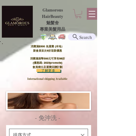
Glamorous
HairBeauty
魅髮舍
​​專業美髮用品
Search
消費滿$300 免運費 (本地）​
新會員首次9折迎新優惠
消費滿港幣500元可享有88折
(優惠碼: 2023promote)
會員積分及運費回贈計劃
了解更多
International shipping Available
- 免沖洗 -