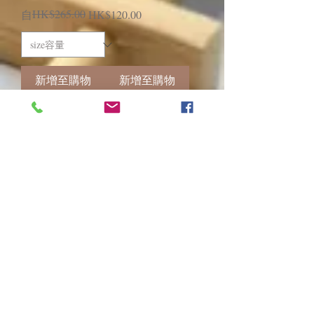
一般價格
促銷價格
HK$265.00
自
HK$120.00
新增至購物
新增至購物
車
車
光澤髮油
專業抗熱
Echosline E-Look
Echosline E-Look
光澤水晶髮油
抗熱保護噴霧
100ml
200ml
一般價格
促銷價格
一般價格
促銷價格
HK$180.00
HK$155.00
HK$205.00
HK$180.00
新增至購物
新增至購物