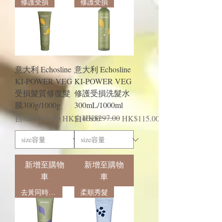
修護受損
修護受損
意大利 Echosline
意大利 Echosline
KI-POWER VEG
KI-POWER VEG
受損髮質修復髮
修護受損洗髮水
膜300g/1000g
300mL/1000ml
一般價格
促銷價格
HK$170.00
一般價格
促銷價格
HK$297.00
自
HK$140.00
自
HK$115.00
新增至購物
新增至購物
車
車
去黃同時護髮
柔順秀髮