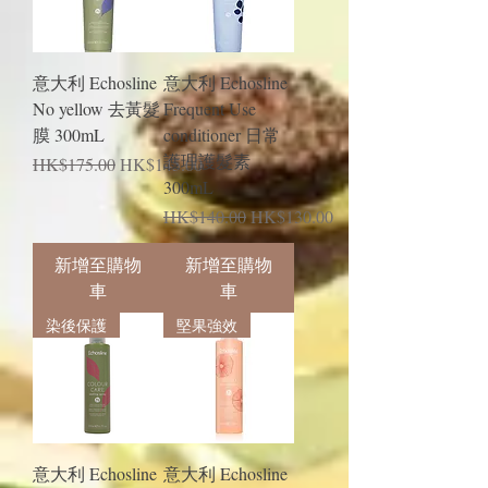
意大利 Echosline
意大利 Echosline
No yellow 去黃髮
Frequent Use
膜 300mL
conditioner 日常
護理護髮素
一般價格
促銷價格
HK$175.00
HK$145.00
300mL
一般價格
促銷價格
HK$140.00
HK$130.00
新增至購物
新增至購物
車
車
染後保護
堅果強效
意大利 Echosline
意大利 Echosline