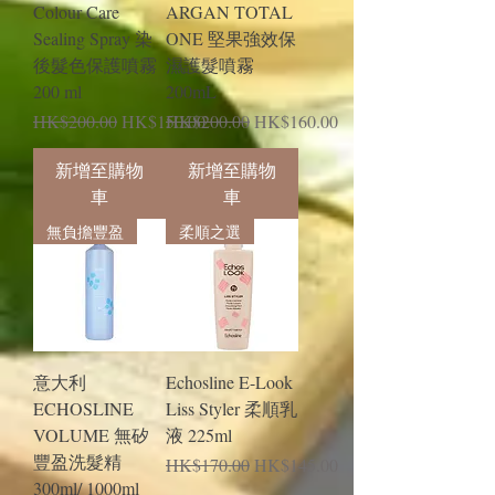
Colour Care
ARGAN TOTAL
Sealing Spray 染
ONE 堅果強效保
後髮色保護噴霧
濕護髮噴霧
200 ml
200mL
一般價格
促銷價格
一般價格
促銷價格
HK$200.00
HK$150.00
HK$200.00
HK$160.00
新增至購物
新增至購物
車
車
無負擔豐盈
柔順之選
意大利
Echosline E-Look
ECHOSLINE
Liss Styler 柔順乳
VOLUME 無矽
液 225ml
豐盈洗髮精
一般價格
促銷價格
HK$170.00
HK$145.00
300ml/ 1000ml