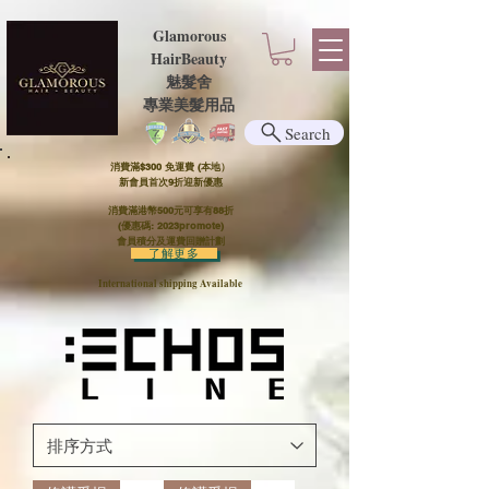
Glamorous
HairBeauty
魅髮舍
​​專業美髮用品
Search
消費滿$300 免運費 (本地）​
新會員首次9折迎新優惠
消費滿港幣500元可享有88折
(優惠碼: 2023promote)
會員積分及運費回贈計劃
了解更多
International shipping Available