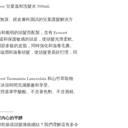
Shampoo 兒童溫和洗髮水 500mL
款溫和、無淚、經皮膚科測試的兒童護髮解決方
脆弱的頭髮而配製，含有 Ecocert
a 果實，可舒緩和保護敏感的頭皮，使頭髮光滑柔軟。
調節多餘的皮脂，同時強化和滋養毛囊。
深層滋潤和滋養頭髮，使頭髮更易於打理，同
 Tasmannia Lanceolata 和山竹萃取物
讓沐浴時間充滿樂趣和享受。
對羥基苯甲酸酯、不含著色劑、不含酒精、
----------
求內心的平靜
膚乾燥或頭髮捲曲纏結？我們理解這有多令