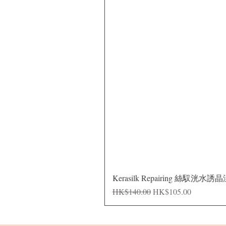
Kerasilk Repairing 絲馭洸水誘
一般價格
促銷價格
HK$140.00
HK$105.00