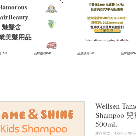
lamorous
消費滿$300 免運費 (本地）​
新會員首次9折迎新優惠
airBeauty
消費滿港幣500元可享有88折
(優惠碼: 2023promote)
魅髮舍
會員積分及運費回贈計劃
了解更多
​專業美髮用品
International shipping Available
 A-E
品牌搜尋F-K
品牌搜尋L-R
品牌搜尋S-
Wellsen Tam
Shampoo
500mL
庫存單位： 45544567889