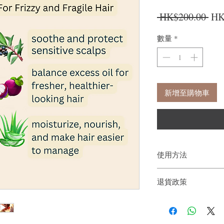
一
 HK$200.00 
HK
數量
*
新增至購物車
使用方法
擠在手掌上，塗抹在濕
退貨政策
輕輕按摩並徹底沖洗。
如果您對我們的產品質
戶。首先，您需要在收
件通知我們。但是，您