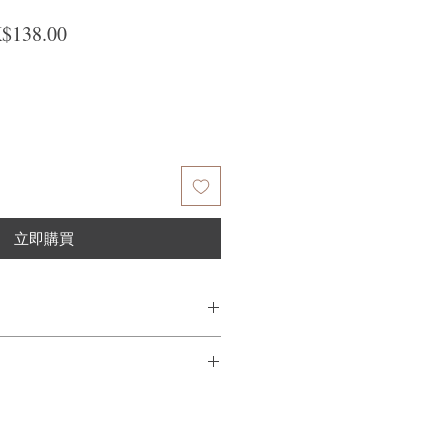
般價格
促銷價格
$138.00
立即購買
髮上。
量不滿意，我們很樂意退款給所有客
到我們的產品後的前7天內通過電子郵
需要支付退回的運費。謝謝。​