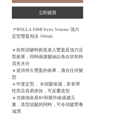
立即購買
📌
WELLA EIMI Extra Volume 強力
定型豐盈泡沫 300mL
🔹吹乾頭髮時創造迷人豐盈及強力定
型效果，同時保護髮絲以免在吹乾時
流失水分
🔹
提供持久豐盈的效果，適合任何髮
型
🔹
中度定型， 令頭髮保濕，富有彈
性而且容易塗抹，可反覆造型
🔹含維他命原B5和紫外線過濾元
素，造型頭髮的同時，可令頭髮營養
滋潤