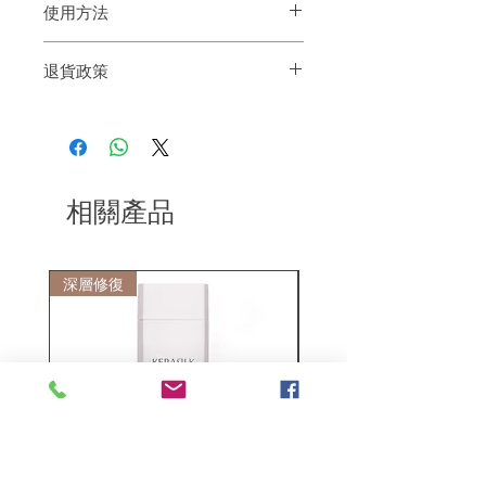
使用方法
用前請先搖勻，可用於濕髮或乾髮上。
退貨政策
將適量的泡沬均勻地塗於頭髮上，隨意造
型，讓頭髮自然風乾或用風筒吹乾即可
如果您對我們的產品質量不滿意，我們很
樂意退款給所有客戶。首先，您需要在收
到我們的產品後的前7天內通過電子郵件
通知我們。但是，您需要支付退回的運
費。謝謝。
相關產品
深層修復
敏感護理