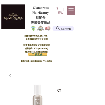
Glamorous
HairBeauty
魅髮舍
​​專業美髮用品
Search
消費滿$300 免運費 (本地）​
新會員首次9折迎新優惠
消費滿港幣500元可享有88折
(優惠碼: 2023promote)
會員積分及運費回贈計劃
了解更多
International shipping Available