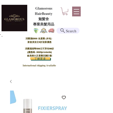
Glamorous
HairBeauty
魅髮舍
​​專業美髮用品
Search
消費滿$300 免運費 (本地）​
新會員首次9折迎新優惠
消費滿港幣500元可享有88折
(優惠碼: 2023promote)
會員積分及運費回贈計劃
了解更多
International shipping Available