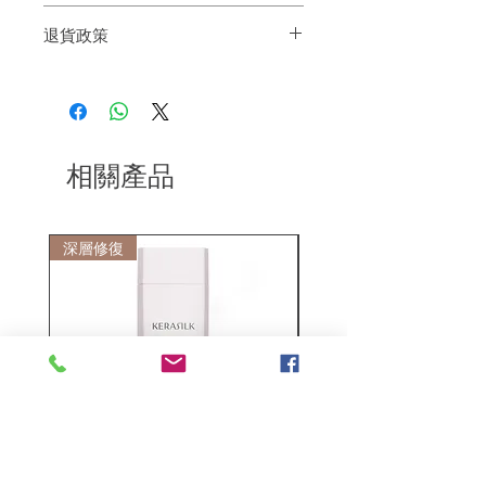
塗抹在頭髮上，用超強定型噴霧包裹您的
退貨政策
頭髮
如果您對我們的產品質量不滿意，我們很
樂意退款給所有客戶。首先，您需要在收
到我們的產品後的前7天內通過電子郵件
通知我們。但是，您需要支付退回的運
費。謝謝。
相關產品
深層修復
敏感護理