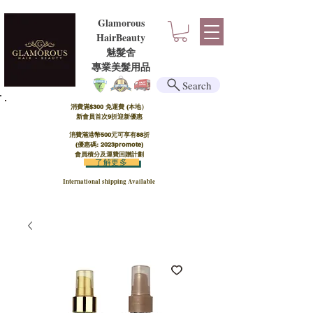
Glamorous
HairBeauty
魅髮舍
​​專業美髮用品
Search
消費滿$300 免運費 (本地）​
新會員首次9折迎新優惠
消費滿港幣500元可享有88折
(優惠碼: 2023promote)
會員積分及運費回贈計劃
了解更多
International shipping Available