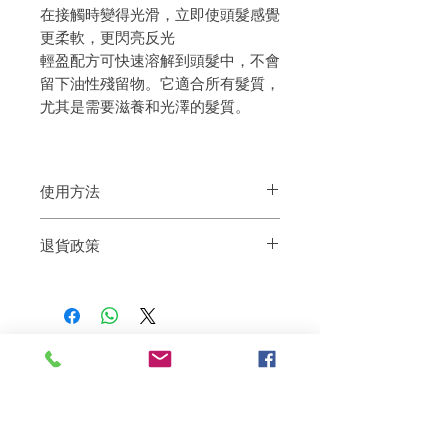
在接觸時變得光滑，立即使頭髮感覺
更柔軟，更閃亮反光
輕盈配方可快速溶解到頭髮中，不會
留下油性殘留物。它適合所有髮質，
尤其是需要滋養和光澤的髮質。
使用方法
退貨政策
調理 - 在濕潤的頭髮上滴幾滴油，可產
生即時、輕盈的柔順效果。
如果您對我們的產品質量不滿意，我們很
造型 - 在吹乾頭髮之前，在濕髮上滴幾
樂意退款給所有客戶。首先，您需要在收
滴油，以提供額外的保護。
到我們的產品後的前7天內通過電子郵件
定型 - 造型後塗抹，賦予頭髮額外光
通知我們。但是，您需要支付退回的運
澤，並增強顏色反射。
費。謝謝。
相關產品
深層修復
敏感護理