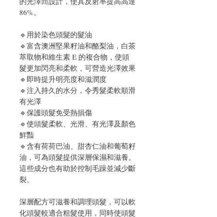
的光澤而設計，使其反射率提高高達
86%。
🔹用於染色頭髮的髮油
🔹
富含澳洲堅果籽油和酪梨油，白茶
萃取物和維生素 E 的複合物，使頭
髮更加閃亮和柔軟，可營造光澤效果
🔹
即時提升明亮度和滋潤度
🔹注入持久的水分，令秀髮柔軟順滑
有光澤
🔹保護頭髮免受熱損傷
🔹使頭髮柔軟、光滑、有光澤及顏色
鮮豔
🔹含有荷荷巴油、甜杏仁油和葡萄籽
油，可為頭髮提供深層保濕和滋養。
這些成分也有助於控制毛躁並減少斷
裂。
深層配方可滋養和調理頭髮，可以軟
化頭髮較適合粗髮使用，同時使頭髮