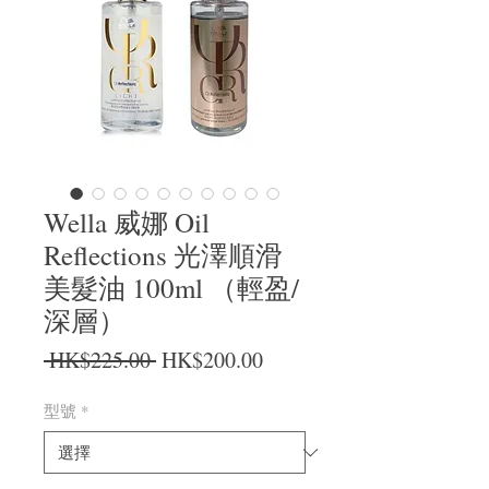
Wella 威娜 Oil
Reflections 光澤順滑
美髮油 100ml （輕盈/
深層）
一般價格
促銷價格
 HK$225.00 
HK$200.00
型號
*