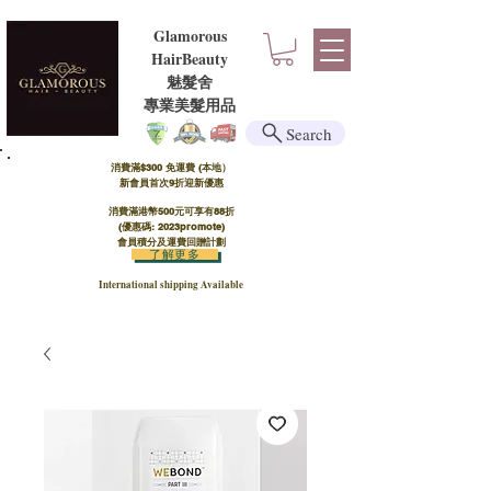
Glamorous
HairBeauty
魅髮舍
​​專業美髮用品
Search
消費滿$300 免運費 (本地）​
新會員首次9折迎新優惠
消費滿港幣500元可享有88折
(優惠碼: 2023promote)
會員積分及運費回贈計劃
了解更多
International shipping Available