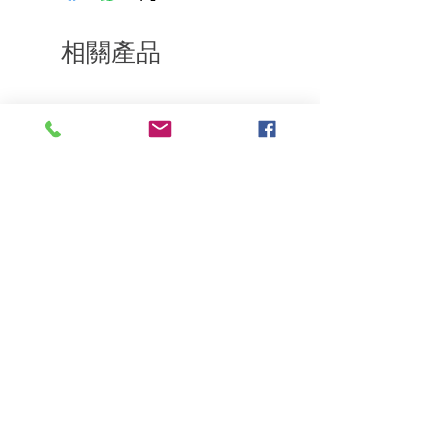
通知我們。但是，您需要支付退回的運
費。謝謝。
相關產品
深層修復
敏感護理
Kerasilk Repairing 絲馭洸水
Kerastase BAIN VITAL
誘晶漾洗髮露 250ml
DERMO-CALM 頭
髮水 1000ml
一般價格
促銷價格
HK$140.00
HK$105.00
一般價格
HK$510.00