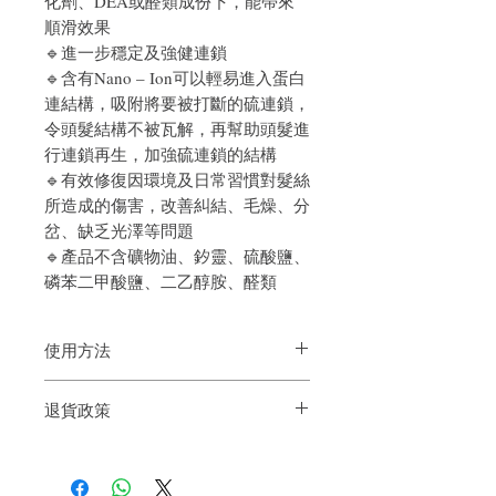
化劑、DEA或醛類成份下，能帶來
順滑效果
🔹進一步穩定及強健連鎖
🔹含有Nano – Ion可以輕易進入蛋白
連結構，吸附將要被打斷的硫連鎖，
令頭髮結構不被瓦解，再幫助頭髮進
行連鎖再生，加強硫連鎖的結構
🔹有效修復因環境及日常習慣對髮絲
所造成的傷害，改善糾結、毛燥、分
岔、缺乏光澤等問題
🔹產品不含礦物油、釸靈、硫酸鹽、
磷苯二甲酸鹽、二乙醇胺、醛類
使用方法
取代護髮乳 / 護髮膜，洗髮後，去除多餘
退貨政策
水份，取適量WEBOND Part III塗抹在半幹
濕的頭髮上。停留至少5分鐘，接著徹底
如果您對我們的產品質量不滿意，我們很
沖洗
樂意退款給所有客戶。首先，您需要在收
建議一星期使用一次
到我們的產品後的前7天內通過電子郵件