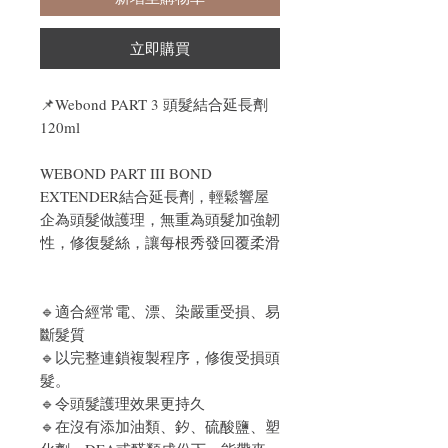
立即購買
📌
Webond PART 3 頭髮結合延長劑
120ml
WEBOND PART III BOND
EXTENDER結合延長劑，輕鬆響屋
企為頭髮做護理，無重為頭髮加強韌
性，修復髮絲，讓每根秀發回覆柔滑
🔹適合經常電、漂、染嚴重受損、易
斷髮質
🔹以完整連鎖複製程序，修復受損頭
髮。
🔹令頭髮護理效果更持久
🔹在沒有添加油類、釸、硫酸鹽、塑