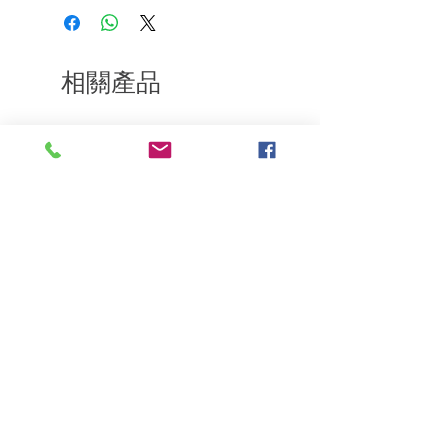
樂意退款給所有客戶。首先，您需要在收
再使用梳子，塑造您喜愛的髮型和定義您
到我們的產品後的前7天內通過電子郵件
的風格，從前到後。
通知我們。但是，您需要支付退回的運
費。謝謝。​
相關產品
深層修復
敏感護理
Kerasilk Repairing 絲馭洸水
Kerastase BAIN VITAL
誘晶漾洗髮露 250ml
DERMO-CALM 頭
髮水 1000ml
一般價格
促銷價格
HK$140.00
HK$105.00