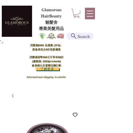
Glamorous
HairBeauty
魅髮舍
​​專業美髮用品
Search
消費滿$300 免運費 (本地）​
新會員首次9折迎新優惠
消費滿港幣500元可享有88折
(優惠碼: 2023promote)
會員積分及運費回贈計劃
了解更多
International shipping Available