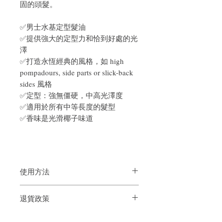
固的頭髮。
✅男士水基定型髮油
✅提供強大的定型力和恰到好處的光
澤
✅打造永恆經典的風格，如 high
pompadours, side parts or slick-back
sides 風格
✅定型：強無僵硬，中高光澤度
✅適用於所有中等長度的髮型
✅香味是光滑椰子味道
使用方法
將少量產品放入乾手掌，並確保雙手均勻
退貨政策
分佈。以指尖將少量產品塗放於留海位
置，然後從頭部的後方開始平均塗抹，確
如果您對我們的產品質量不滿意，我們很
保將產品均勻地分佈在頭髮上。