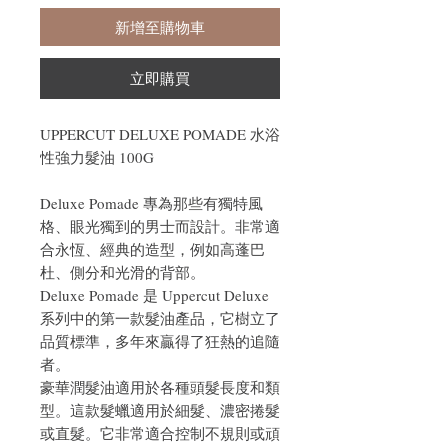
新增至購物車
立即購買
UPPERCUT DELUXE POMADE 水浴
性強力髮油 100G
Deluxe Pomade 專為那些有獨特風
格、眼光獨到的男士而設計。非常適
合永恆、經典的造型，例如高蓬巴
杜、側分和光滑的背部。
Deluxe Pomade 是 Uppercut Deluxe
系列中的第一款髮油產品，它樹立了
品質標準，多年來贏得了狂熱的追隨
者。
豪華潤髮油適用於各種頭髮長度和類
型。這款髮蠟適用於細髮、濃密捲髮
或直髮。它非常適合控制不規則或頑