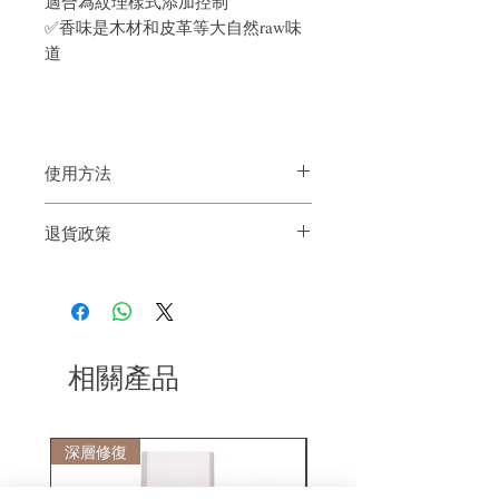
適合為紋理樣式添加控制
✅香味是木材和皮革等大自然raw味
道
使用方法
使用於乾頭髮上，每次將少量髮泥於掌心
退貨政策
或指尖捽散再搽於髮根，然後隨意造型即
可，如果頭髮比較長的話，配合噴髮膠使
如果您對我們的產品質量不滿意，我們很
用效果會更好。
樂意退款給所有客戶。首先，您需要在收
到我們的產品後的前7天內通過電子郵件
通知我們。但是，您需要支付退回的運
費。謝謝。​
相關產品
深層修復
敏感護理