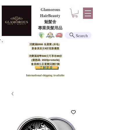
Glamorous
HairBeauty
魅髮舍
​​專業美髮用品
Search
消費滿$300 免運費 (本地）​
新會員首次9折迎新優惠
消費滿港幣500元可享有88折
(優惠碼: 2023promote)
會員積分及運費回贈計劃
了解更多
International shipping Available