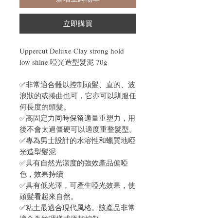
立即購買
Uppercut Deluxe Clay strong hold
low shine 啞光造型髮泥 70g
✅非常適合難以控制頭髮、直的、波
浪狀的或捲曲也可，它亦可以馴服任
何長度的頭髮。
✅高固定力同時保留適量重塑力，用
後不會太過僵硬可以適度重整髮型。
✅專為男士設計的水溶性和蠟質地啞
光造型髮泥
✅具有自然光潔度的強效產品偏啞
色，效果持續
✅具有低光澤，可產生啞光效果，使
頭髮看起來自然。
✅粘土最適合現代風格。該產品非常