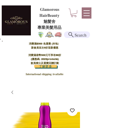
Glamorous
HairBeauty
魅髮舍
​​專業美髮用品
Search
消費滿$300 免運費 (本地）​
新會員首次9折迎新優惠
消費滿港幣500元可享有88折
(優惠碼: 2023promote)
會員積分及運費回贈計劃
了解更多
International shipping Available