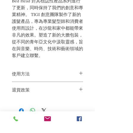
Bed Head 對其標誌性產品系列進行
了更新，同時保持了我們的創意和專
業精神。 TIGI 創意團隊製作了新的
護髮產品，專為專業髮型師和消費者
使用而設計，在沙龍和家中都能帶來
非凡的效果。塑造了新的大膽包裝，
從不同的青年亞文化中汲取靈感，旨
在與音樂、時尚、技術和藝術領域的
客戶建立聯繫。
使用方法
退貨政策
使用前搖晃瓶身3-5次，在七八成乾的濕髮
使用，距離20-30CM噴於頭髮，建議少量
如果您對我們的產品質量不滿意，我們很
多次使用
樂意退款給所有客戶。首先，您需要在收
到我們的產品後的前7天內通過電子郵件
通知我們。但是，您需要支付退回的運
費。謝謝。
相關產品