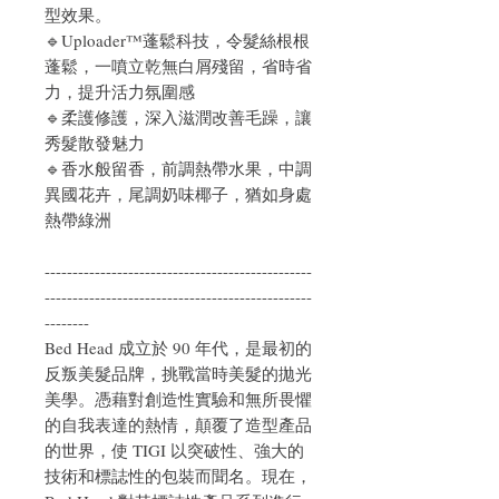
型效果。
🔹Uploader™蓬鬆科技，令髮絲根根
蓬鬆，一噴立乾無白屑殘留，省時省
力，提升活力氛圍感
🔹柔護修護，深入滋潤改善毛躁，讓
秀髮散發魅力
🔹香水般留香，前調熱帶水果，中調
異國花卉，尾調奶味椰子，猶如身處
熱帶綠洲
------------------------------------------------
------------------------------------------------
--------
Bed Head 成立於 90 年代，是最初的
反叛美髮品牌，挑戰當時美髮的拋光
美學。憑藉對創造性實驗和無所畏懼
的自我表達的熱情，顛覆了造型產品
的世界，使 TIGI 以突破性、強大的
技術和標誌性的包裝而聞名。現在，