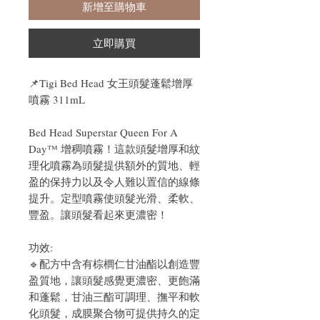
新增至購物車
立即購買
📌
Tigi Bed Head 女王頭髮蓬鬆增厚
噴霧 311mL
Bed Head Superstar Queen For A
Day™ 增稠噴霧！這款頭髮增厚和紋
理化噴霧為頭髮提供額外的質地、輕
盈的保持力以及令人難以置信的線條
提升。定型噴霧使頭髮光滑、柔軟、
豐盈。讓頭髮看起來更濃密！
功效:
🔹配方中含有棕櫚仁甘油酯以創造豐
盈質地，讓頭髮感覺更濃密、更飽滿
和蓬鬆，甘油三酯可調理、撫平和軟
化頭髮，成膜聚合物可提供持久的定