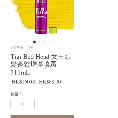
庫存單位： 4568
Tigi Bed Head 女王頭
髮蓬鬆增厚噴霧
311mL
一般價格
促銷價格
 HK$160.00 
HK$88.00
數量
*