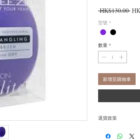
一
 HK$130.00 
HK
型號
*
數量
*
新增至購物車
退貨政策
如果您對我們的產品質
戶。首先，您需要在收