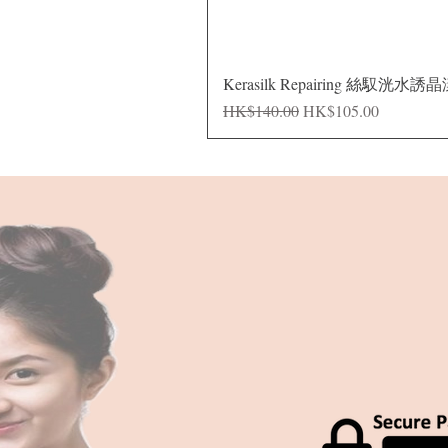
Kerasilk Repairing 絲馭洸水誘
一般價格
促銷價格
HK$140.00
HK$105.00