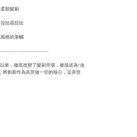
件通知我們。但是，您
e 專業柔順髮刷
何拉扯或拉扯
龍風格的筆觸
--------------------------------
007 年推出以來，徹底改變了髮刷市場，被描述為“改
子”，將創新作為其所做一切的核心，逗弄世