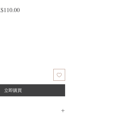
般價格
促銷價格
$110.00
立即購買
量不滿意，我們很樂意退款給所有客
到我們的產品後的前7天內通過電子郵