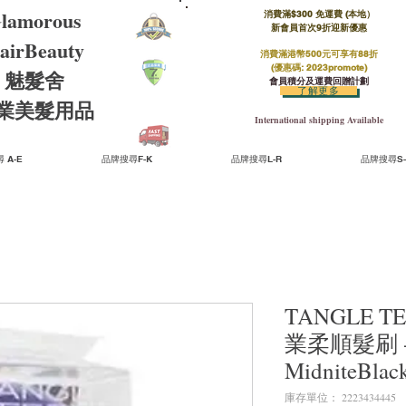
lamorous
消費滿$300 免運費 (本地）​
新會員首次9折迎新優惠
airBeauty
消費滿港幣500元可享有88折
(優惠碼: 2023promote)
魅髮舍
會員積分及運費回贈計劃
了解更多
​專業美髮用品
International shipping Available
 A-E
品牌搜尋F-K
品牌搜尋L-R
品牌搜尋S-
TANGLE TEE
業柔順髮刷 - V
MidniteBla
庫存單位： 2223434445