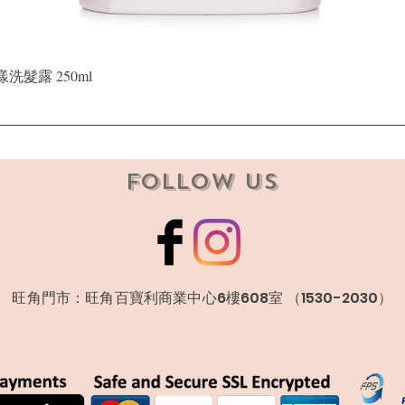
快速瀏覽
晶漾洗髮露 250ml
Follow Us
​旺角門市：旺角百寶利商業中心6樓608室 （1530-2030）