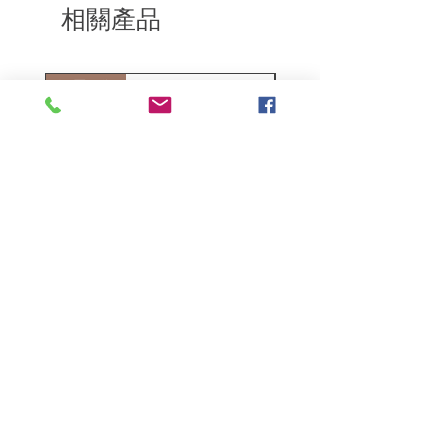
費。謝謝。​
相關產品
深層修復
敏感護理
Kerasilk Repairing 絲馭洸水
Kerastase BAIN VITAL
誘晶漾洗髮露 250ml
DERMO-CALM 頭
髮水 1000ml
一般價格
促銷價格
HK$140.00
HK$105.00
一般價格
HK$510.00