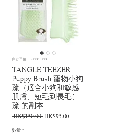
庫存單位： 323322323
TANGLE TEEZER
Puppy Brush 寵物小狗
疏（適合小狗和敏感
肌膚、短毛到長毛）
疏 的副本
一般價格
促銷價格
 HK$150.00 
HK$95.00
數量
*