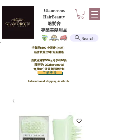
Glamorous
HairBeauty
魅髮舍
​​專業美髮用品
Search
消費滿$300 免運費 (本地）​
新會員首次9折迎新優惠
消費滿港幣500元可享有88折
(優惠碼: 2023promote)
會員積分及運費回贈計劃
了解更多
International shipping Available