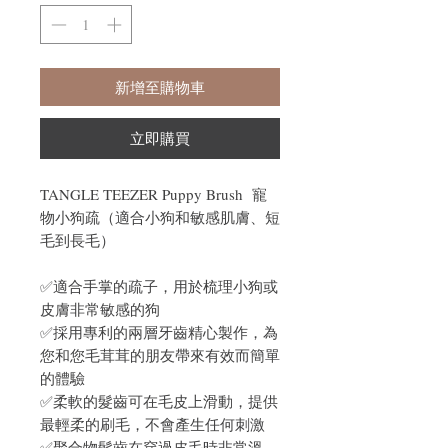
新增至購物車
立即購買
TANGLE TEEZER Puppy Brush 寵
物小狗疏（適合小狗和敏感肌膚、短
毛到長毛）
✅適合手掌的疏子，用於梳理小狗或
皮膚非常敏感的狗
✅採用專利的兩層牙齒精心製作，為
您和您毛茸茸的朋友帶來有效而簡單
的體驗
✅柔軟的髮齒可在毛皮上滑動，提供
最輕柔的刷毛，不會產生任何刺激
✅聚合物髮齒在穿過皮毛時非常溫