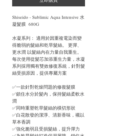
Shiseido - Sublimic Aqua Intensive 水
凝髮膜 680G
水凝系列： 適用於因重複電染而變
得脆弱的髮絲和乾旱髮絲。 更彈、
更水潤 以髮絲內在力量自我重生。
每次使用從髮芯加添重生力量，水凝
系列採用獨有雙效修復系統，針對髮
絲受損原因，提供專屬方案
✅一款針對乾燥問題的修復髮膜
✅鎖住水分於髮內，保持髮絲柔軟水
潤
✅同時重塑乾旱髮絲的橫切形狀
✅白花散發的潔淨、清新香味，襯以
草本香調
✅強化脆弱且受損髮絲，提升彈力
✅為乾旱髮絲打造保濕屏障，鎖住水