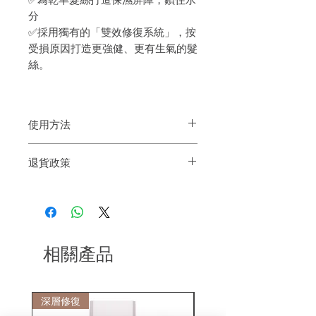
分
✅採用獨有的「雙效修復系統」，按
受損原因打造更強健、更有生氣的髮
絲。
使用方法
洗淨頭髮, 均勻塗上髮膜, 按摩3-5分鐘, 沖
退貨政策
水.
如果您對我們的產品質量不滿意，我們很
樂意退款給所有客戶。首先，您需要在收
到我們的產品後的前7天內通過電子郵件
通知我們。但是，您需要支付退回的運
費。謝謝。
相關產品
深層修復
敏感護理