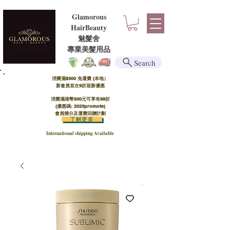
Glamorous
HairBeauty
魅髮舍
​​專業美髮用品
Search
消費滿$300 免運費 (本地）​
新會員首次9折迎新優惠
消費滿港幣500元可享有88折
(優惠碼: 2023promote)
會員積分及運費回贈計劃
了解更多
International shipping Available