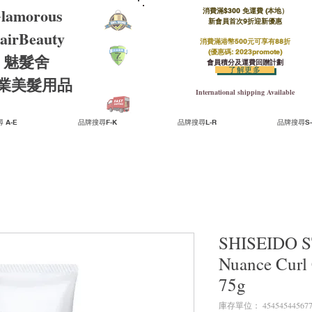
lamorous
消費滿$300 免運費 (本地）​
新會員首次9折迎新優惠
airBeauty
消費滿港幣500元可享有88折
(優惠碼: 2023promote)
魅髮舍
會員積分及運費回贈計劃
了解更多
​專業美髮用品
International shipping Available
 A-E
品牌搜尋F-K
品牌搜尋L-R
品牌搜尋S-
SHISEIDO 
Nuance Cu
75g
庫存單位： 45454544567