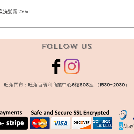
快速瀏覽
晶漾洗髮露 250ml
Follow Us
​旺角門市：旺角百寶利商業中心6樓608室 （1530-2030）