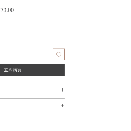
價格
促銷價格
73.00
立即購買
於濕髮上，然後可讓頭髮自然風乾或用
量不滿意，我們很樂意退款給所有客
到我們的產品後的前7天內通過電子郵
需要支付退回的運費。謝謝。