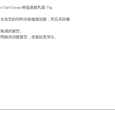
ce Curl Cream 輕盈曲髮乳霜 75g
，在造型的同時亦能修護頭髮，而且具防曬
空氣感的髮型。
時間維持頭髮髮型，使鬈紋更突出。