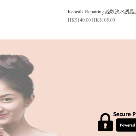
Kerasilk Repairing 絲馭洸水誘
一般價格
促銷價格
HK$140.00
HK$105.00