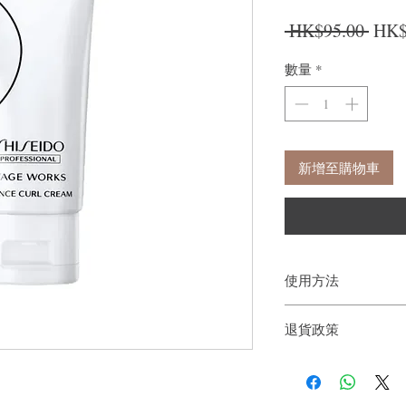
一般
 HK$95.00 
HK$
數量
*
新增至購物車
使用方法
用於鬈髮造型時，可用
退貨政策
風罩把頭髮罩乾。
如果您對我們的產品質
戶。首先，您需要在收
件通知我們。但是，您