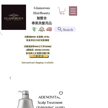
Glamorous
HairBeauty
魅髮舍
​​專業美髮用品
Search
消費滿$300 免運費 (本地）​
新會員首次9折迎新優惠
消費滿港幣500元可享有88折
(優惠碼: 2023promote)
會員積分及運費回贈計劃
了解更多
International shipping Available