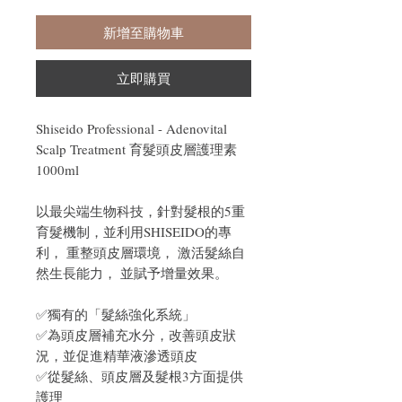
新增至購物車
立即購買
Shiseido Professional - Adenovital
Scalp Treatment 育髮頭皮層護理素
1000ml
以最尖端生物科技，針對髮根的5重
育髮機制，並利用SHISEIDO的專
利， 重整頭皮層環境， 激活髮絲自
然生長能力， 並賦予增量效果。
✅獨有的「髮絲強化系統」
✅為頭皮層補充水分，改善頭皮狀
況，並促進精華液滲透頭皮
✅從髮絲、頭皮層及髮根3方面提供
護理