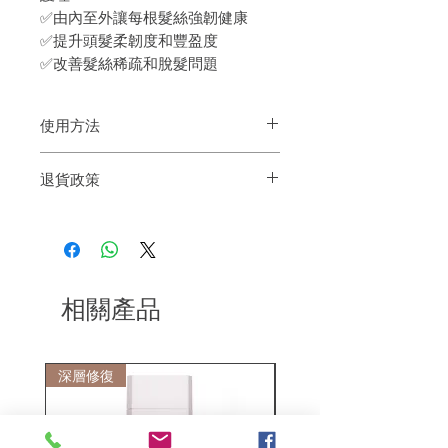
✅由內至外讓每根髮絲強韌健康
✅提升頭髮柔韌度和豐盈度
✅改善髮絲稀疏和脫髮問題
使用方法
1. 使用適量的洗髮露於掌心搓至起泡
退貨政策
2. 輕輕用手指頭按摩頭皮
3. 均勻洗淨秀髮
如果您對我們的產品質量不滿意，我們很
4. 以清水徹底沖洗
樂意退款給所有客戶。首先，您需要在收
到我們的產品後的前7天內通過電子郵件
通知我們。但是，您需要支付退回的運
費。謝謝。
相關產品
深層修復
敏感護理