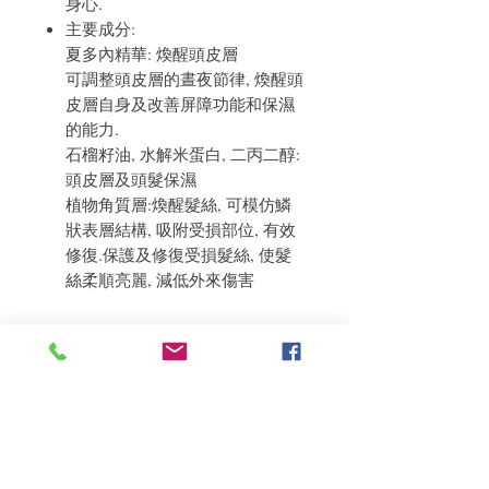
身心.
主要成分:
夏多內精華: 煥醒頭皮層
可調整頭皮層的晝夜節律, 煥醒頭
皮層自身及改善屏障功能和保濕
的能力.
石榴籽油, 水解米蛋白, 二丙二醇:
頭皮層及頭髮保濕
植物角質層:煥醒髮絲, 可模仿鱗
狀表層結構, 吸附受損部位, 有效
修復.保護及修復受損髮絲, 使髮
絲柔順亮麗, 減低外來傷害
使用方法
塗抹於用毛巾擦乾的頭髮上，從髮中
退貨政策
塗抹至髮尾，無需沖洗，直接使用。
如果您對我們的產品質量不滿意，我們很
樂意退款給所有客戶。首先，您需要在收
到我們的產品後的前7天內通過電子郵件