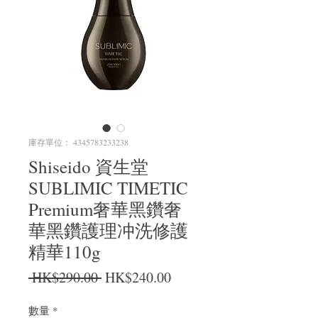
庫存單位： 4345783233238
Shiseido 資生堂
SUBLIMIC TIMETIC
Premium奢華黑鑽奢
華黑鑽護理冲洗修護
精華110g
一般價格
促銷價格
 HK$290.00 
HK$240.00
數量
*