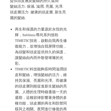
提供頭皮層及髮絲的持久滋潤:
髮絲活力: 保濕, 滋潤, 亮麗, 光澤.
頭皮層活力: 健康的頭皮層, 新生亮
麗的髮絲.
再生和保護的力量源於永恆的光
輝，Sublimic尊尚系列借助
TIMETIC技術，啟動自我再生修
復能力，並增強自我屏障功能，
為頭髮和頭皮提供持久的保護，
讓髮絲由內而外散發璀璨的光
彩。
TIMETIC科技能夠長時間滋潤頭
皮和髮絲，增強髮絲的活力，維
持其保濕、亮麗和光澤。而健康
的頭皮層則能促進新生髮絲的亮
麗。人體的生理時鐘遵循一天的
週期，這種節律影響著身體的多
種功能，頭皮層的再生和防禦同
樣與之相關。夜間進行修復的再