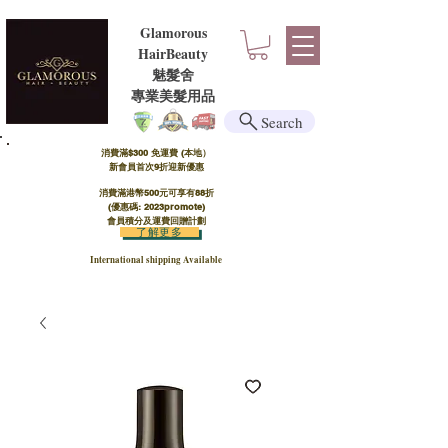
Glamorous
HairBeauty
魅髮舍
​​專業美髮用品
Search
消費滿$300 免運費 (本地）​
新會員首次9折迎新優惠
消費滿港幣500元可享有88折
(優惠碼: 2023promote)
會員積分及運費回贈計劃
了解更多
International shipping Available