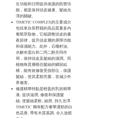
生功能和日間提供保護的防禦功
能，都是保持頭皮健康、髮絲光
澤的關鍵。
TIMETIC COMPLEX的主要成分
包括來自長野縣的高品質夏多內
葡萄萃取物，它能調整頭皮的晝
夜節律，提升頭皮層的屏障功能
和保濕能力。此外，石榴籽油、
水解米蛋白和二丙二醇共同作
用，保持頭皮及髮絲的濕潤。而
植物角質層模仿髮絲的鱗狀結
構，能有效修復受損部位，保護
髮絲，使其柔順亮麗，並減少外
界傷害。
修護精華特點是輕盈的乳狀精華
液, 提供滋潤, 修復和保護髮
絲, 使髮絲柔軟, 絲滑, 持久光澤.
TIMETIC 獨有配方奢華濃郁的白
色花香, 帶有木質基調, 令人放鬆