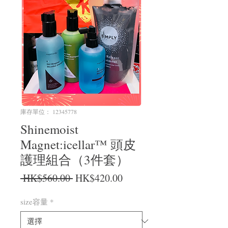
庫存單位： 12345778
Shinemoist
Magnet:icellar™ 頭皮
護理組合（3件套）
一般價格
促銷價格
 HK$560.00 
HK$420.00
size容量
*