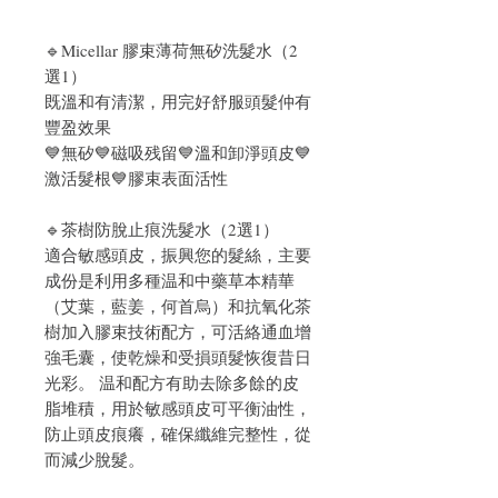
🔹Micellar 膠束薄荷無矽洗髮水（2
選1）
既溫和有清潔，用完好舒服頭髮仲有
豐盈效果
💙無矽💙磁吸残留💙溫和卸淨頭皮💙
激活髮根💙膠束表面活性
🔹茶樹防脫止痕洗髮水（2選1）
適合敏感頭皮，振興您的髮絲，主要
成份是利用多種温和中藥草本精華
（艾葉，藍姜，何首烏）和抗氧化茶
樹加入膠束技術配方，可活絡通血增
強毛囊，使乾燥和受損頭髮恢復昔日
光彩。 温和配方有助去除多餘的皮
脂堆積，用於敏感頭皮可平衡油性，
防止頭皮痕癢，確保纖維完整性，從
而減少脫髮。