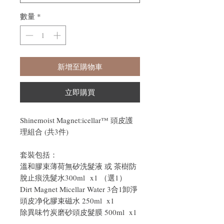
數量
*
新增至購物車
立即購買
Shinemoist Magnet:icellar™ 頭皮護
理組合 (共3件)
套裝包括：
溫和膠束薄荷無矽洗髮液 或 茶樹防
脫止痕洗髮水300ml x1 （選1）
Dirt Magnet Micellar Water 3合1卸淨
頭皮净化膠束磁水 250ml x1
除異味竹炭磨砂頭皮髮膜 500ml x1