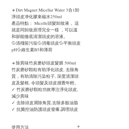
🔹Dirt Magnet Micellar Water 3合1卸
淨頭皮净化膠束磁水250ml
產品特點： Micelle頭髮卸妝液， 這
就是同卸妝原理完全一樣 ，可以溫
和卻能徹底清潔頭皮的溶液。
💦清殘留污垢💦消毒頭皮💦平衡頭皮
pH💦維生素B5和薄荷
🔹除異味竹炭磨砂頭皮髮膜 500ml
竹炭磨砂顆粒有助淨化頭皮, 去除角
質，有助清除污染粒子, 深度清潔頭
皮及髮根, 令頭髮及頭皮感覺年輕。
✓ 竹炭磨砂顆粒功效專注淨化頭皮,
減少異味
✓ 去除頭皮屑除角質,去除多餘油脂
✓ 抗菌控油防護頭皮發癢,調理頭皮
使用方法