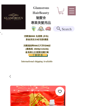
Glamorous
HairBeauty
魅髮舍
​​專業美髮用品
Search
消費滿$300 免運費 (本地）​
新會員首次9折迎新優惠
消費滿港幣500元可享有88折
(優惠碼: 2023promote)
會員積分及運費回贈計劃
了解更多
International shipping Available