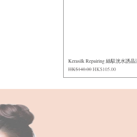
Kerasilk Repairing 絲馭洸水誘
一般價格
促銷價格
HK$140.00
HK$105.00