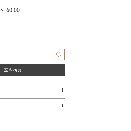
般價格
促銷價格
$160.00
立即購買
皮塗放，平均搓揉和輕輕按摩頭皮3-5
如有需要，
合頭皮護理精華
量不滿意，我們很樂意退款給所有客
到我們的產品後的前7天內通過電子郵
需要支付退回的運費。謝謝。