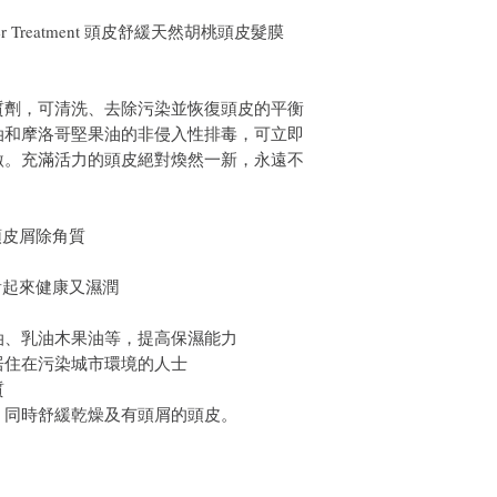
 Relaxer Treatment 頭皮舒緩天然胡桃頭皮髮膜
質劑，可清洗、去除污染並恢復頭皮的平衡
油和摩洛哥堅果油的非侵入性排毒，可立即
激。充滿活力的頭皮絕對煥然一新，永遠不
頭皮屑除角質
看起來健康又濕潤
油、乳油木果油等，提高保濕能力
居住在污染城市環境的人士
質
，同時舒緩乾燥及有頭屑的頭皮。