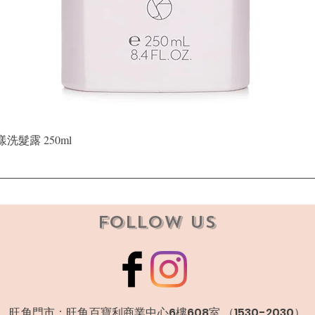
快速瀏覽
晶漾洗髮露 250ml
Follow Us
​旺角門市：旺角百寶利商業中心6樓608室 （1530-2030）