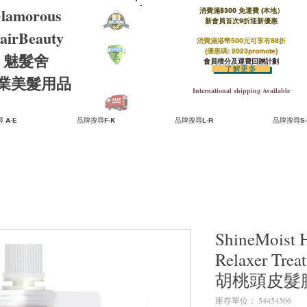
lamorous
消費滿$300 免運費 (本地）​
新會員首次9折迎新優惠
airBeauty
消費滿港幣500元可享有88折
(優惠碼: 2023promote)
魅髮舍
會員積分及運費回贈計劃
了解更多
​專業美髮用品
International shipping Available
 A-E
品牌搜尋F-K
品牌搜尋L-R
品牌搜尋S-
ShineMoist 
Relaxer T
胡桃頭皮髮膜 
庫存單位： 54454566