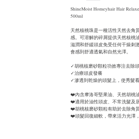
ShineMoist Homeyhair Hair
500ml
天然核桃珠是一種活性天然去角
感。可溶解的碎屑提供天然核桃
滋潤和舒緩頭皮免受任何干燥刺
會感到舒適透氣和自然光澤。
✓胡桃核磨砂顆粒功效專注去除
✓治療頭皮發癢
✓滲透到乾燥的頭髮上，使秀髮
❤️內含摩洛哥堅果油、天然胡桃
❤️適用於油性頭皮、不常洗髮及
❤️胡桃核磨砂顆粒有助於去除角
❤️頭髮回復細軟，帶來活力光澤