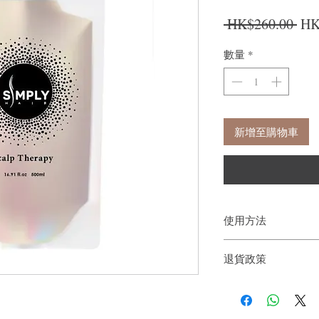
一
 HK$260.00 
HK
數量
*
新增至購物車
使用方法
先沖濕頭髮， 直接沿頭
退貨政策
分鐘，再沖洗頭髮。 
可以再次重複步驟。配
如果您對我們的產品質
產品，以致最佳效果。
戶。首先，您需要在收
洗淨完成焗油護理
件通知我們。但是，您