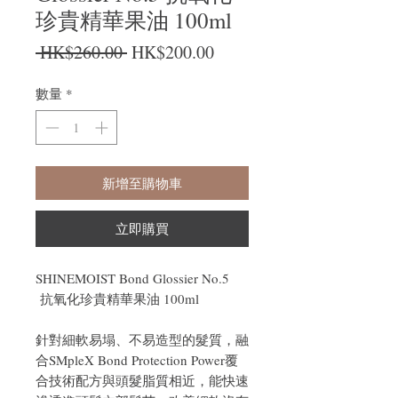
珍貴精華果油 100ml
一般價格
促銷價格
 HK$260.00 
HK$200.00
數量
*
新增至購物車
立即購買
SHINEMOIST Bond Glossier No.5
抗氧化珍貴精華果油 100ml
針對細軟易塌、不易造型的髮質，融
合SMpleX Bond Protection Power覆
合技術配方與頭髮脂質相近，能快速