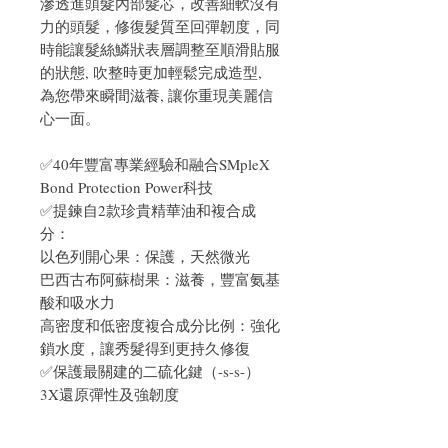
滲透進頭髮內部髮芯，改善細軟沒有
力的頭髮，修復髮質至回彈韌度，同
時能讓髮絲鱗狀表層調整至順滑貼服
的狀態, 吹整時更加輕鬆完成造型,
為您帶來瞬間滋養, 讓你重現美麗信
心一面。
✅40年豐富專業經驗和融合SMpleX
Bond Protection Power科技
✅提鍊自2款珍貴精華油和複合成
分：
以色列開心果：保護，天然微光
巴西古布阿蘇樹果：滋養，豐富氨基
酸和吸水力
高密度和低密度複合成分比例：強化
鎖水度，讓秀髮得到更持久修復
✅保護最關建的二硫化鍵（-s-s-）
3X還原彈性及強韌度