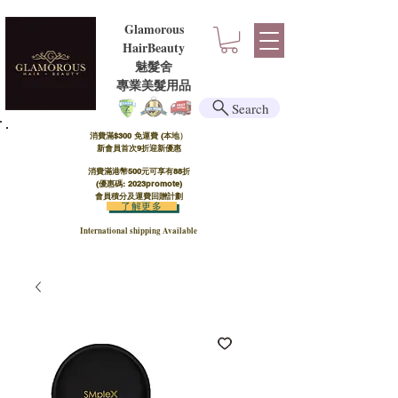
Glamorous
HairBeauty
魅髮舍
​​專業美髮用品
Search
消費滿$300 免運費 (本地）​
新會員首次9折迎新優惠
消費滿港幣500元可享有88折
(優惠碼: 2023promote)
會員積分及運費回贈計劃
了解更多
International shipping Available