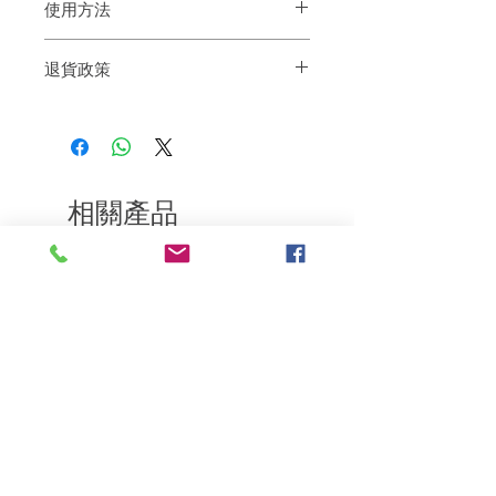
使用方法
護髮油的正確用法，是先放在手心，搓勻
退貨政策
兩手的手心後才塗抹在頭髮上，每次應少
量分次塗抹，避免一下子太重手。
如果您對我們的產品質量不滿意，我們很
若非常受損嘅頭髮，可以喺造型之前或吹
樂意退款給所有客戶。首先，您需要在收
乾之前用No.5
到我們的產品後的前7天內通過電子郵件
⚠️小tips必須要在手心搓開才塗在頭髪上
通知我們。但是，您需要支付退回的運
費。謝謝。
相關產品
深層修復
敏感護理