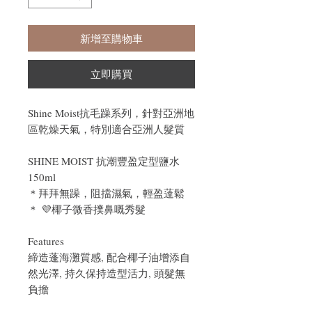
新增至購物車
立即購買
Shine Moist抗毛躁系列，針對亞洲地
區乾燥天氣，特別適合亞洲人髮質
SHINE MOIST 抗潮豐盈定型鹽水
150ml
＊拜拜無躁，阻擋濕氣，輕盈薘鬆
＊ 💜椰子微香撲鼻嘅秀髮
Features
締造蓬海灘質感, 配合椰子油增添自
然光澤, 持久保持造型活力, 頭髮無
負擔