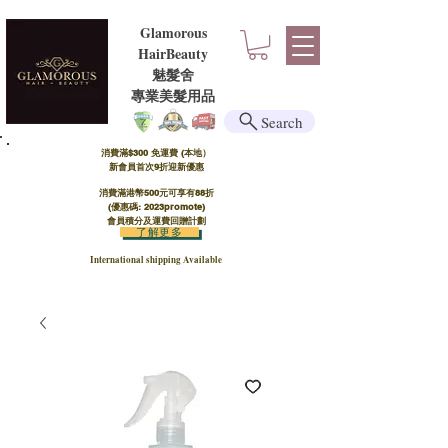
Glamorous
HairBeauty
魅髮舍
​​專業美髮用品
Search
消費滿$300 免運費 (本地）​
新會員首次9折迎新優惠
消費滿港幣500元可享有88折
(優惠碼: 2023promote)
會員積分及運費回贈計劃
了解更多
International shipping Available