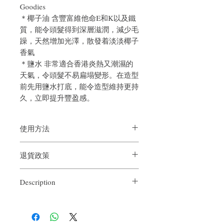
Goodies
＊椰子油 含豐富維他命E和K以及鐵
質，能令頭髮得到深層滋潤，減少毛
躁，天然增加光澤，散發着淡淡椰子
香氣
＊鹽水 非常適合香港炎熱又潮濕的
天氣，令頭髮不易扁塌變形。在造型
前先用鹽水打底，能令造型維持更持
久，立即提升豐盈感。
使用方法
將SPRAY噴於髮根，用手按摩，將其平均
退貨政策
分佈於頭髮上，再按平日的方法吹頭造型
即可。 鹽水能幫助令改型蓬鬆，更能令造
如果您對我們的產品質量不滿意，我們很
型更持久呢。
Description
樂意退款給所有客戶。首先，您需要在收
到我們的產品後的前7天內通過電子郵件
Shine Moist anti-frizzy series, targeting dry
通知我們。但是，您需要支付退回的運
weather in Asia, especially suitable for
費。謝謝。
Asian hair