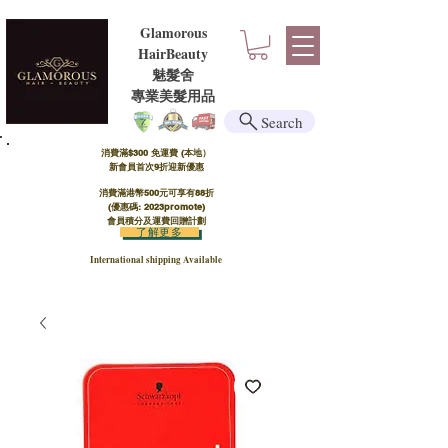
Glamorous
HairBeauty
魅髮舍
​​專業美髮用品
Search
消費滿$300 免運費 (本地）​
新會員首次9折迎新優惠
消費滿港幣500元可享有88折
(優惠碼: 2023promote)
會員積分及運費回贈計劃
了解更多
International shipping Available