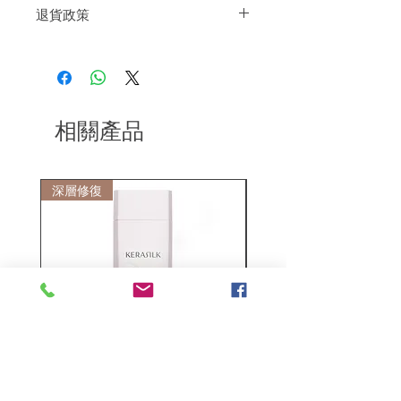
退貨政策
如果您對我們的產品質量不滿意，我們很
樂意退款給所有客戶。首先，您需要在收
到我們的產品後的前7天內通過電子郵件
通知我們。但是，您需要支付退回的運
費。謝謝。
相關產品
深層修復
敏感護理