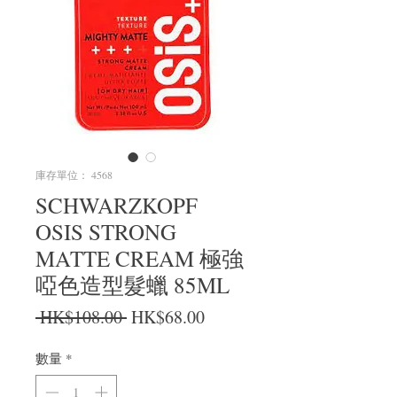
庫存單位： 4568
SCHWARZKOPF
OSIS STRONG
MATTE CREAM 極強
啞色造型髮蠟 85ML
一般價格
促銷價格
 HK$108.00 
HK$68.00
數量
*