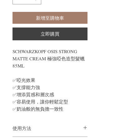
新增至購物車
立即購買
SCHWARZKOPF OSIS STRONG
MATTE CREAM 極強啞色造型髮蠟
85ML
✅啞光效果
✅支撐能力強
✅增添質感和層次感
✅容易使用，讓你輕鬆定型
✅奶油般的無負擔一致性
使用方法
根據需要在乾髮上塗抹少量並定型。