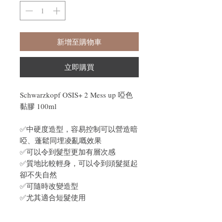
新增至購物車
立即購買
Schwarzkopf OSIS+ 2 Mess up 啞色
黏膠 100ml
✅中硬度造型，容易控制可以營造暗
啞、蓬鬆同埋凌亂嘅效果
✅可以令到髮型更加有層次感
✅質地比較輕身，可以令到頭髮挺起
卻不失自然
✅可隨時改變造型
✅尤其適合短髮使用