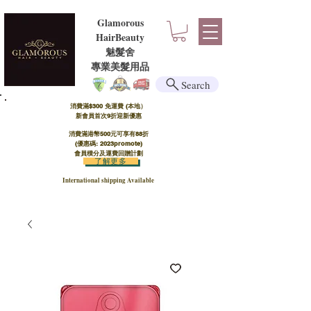
Glamorous
HairBeauty
魅髮舍
​​專業美髮用品
Search
消費滿$300 免運費 (本地）​
新會員首次9折迎新優惠
消費滿港幣500元可享有88折
(優惠碼: 2023promote)
會員積分及運費回贈計劃
了解更多
International shipping Available