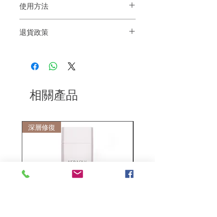
使用方法
適用於乾或濕髮上，取適量置於掌心，盡
退貨政策
情塑造出你想要的髮型，隨時重複塑型
如果您對我們的產品質量不滿意，我們很
樂意退款給所有客戶。首先，您需要在收
到我們的產品後的前7天內通過電子郵件
通知我們。但是，您需要支付退回的運
費。謝謝。
相關產品
深層修復
敏感護理