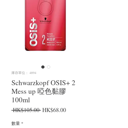
庫存單位： 4894
Schwarzkopf OSIS+ 2
Mess up 啞色黏膠
100ml
一般價格
促銷價格
 HK$105.00 
HK$68.00
數量
*