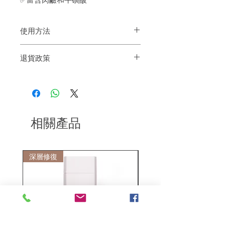
使用方法
先用清水把頭髮徹底沖濕，將適量的洗髮
退貨政策
水倒於掌心，均勻地塗上髮根至髮尾，然
後輕輕搓揉至起泡，按摩頭皮與頭髮一至
如果您對我們的產品質量不滿意，我們很
兩分鐘，再用清水把頭髮徹底沖淨即可。
樂意退款給所有客戶。首先，您需要在收
到我們的產品後的前7天內通過電子郵件
通知我們。但是，您需要支付退回的運
費。謝謝。
相關產品
深層修復
敏感護理