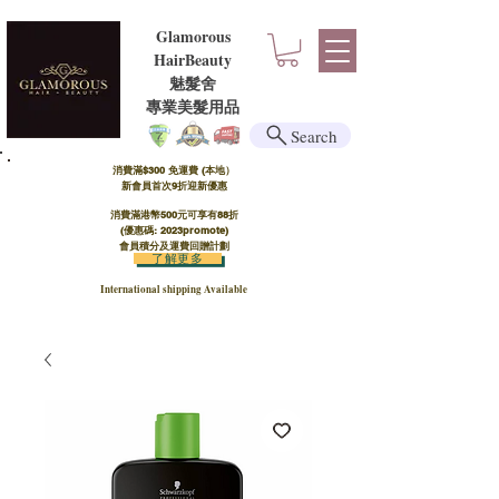
Glamorous
HairBeauty
魅髮舍
​​專業美髮用品
Search
消費滿$300 免運費 (本地）​
新會員首次9折迎新優惠
消費滿港幣500元可享有88折
(優惠碼: 2023promote)
會員積分及運費回贈計劃
了解更多
International shipping Available