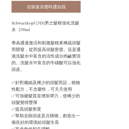
在恢復供應時通知我
Schwarzkopf [3D]男士髮根強化洗髮
水 250ml
專為通過激活和刺激髮根來稀疏頭髮
而開發，從而提高頭髮密度。這是通
過洗髮水中富含的活性成分肉鹼實現
的。洗髮水中富含的牛磺酸可以強化
頭皮。
✅針對纖細及稀少的頭髮而設，植物
性配方，不含藥性，可天天使用
✅可強健髮質並增加彈力，使稀少的
頭髮變得豐厚
✅提高頭髮密度
✅幫助去除頭皮及沉積物，創造出一
個良好的環境給頭髮生長
✅富含肉鹼和牛磺酸