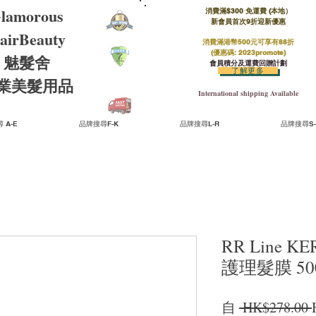
lamorous
消費滿$300 免運費 (本地）​
新會員首次9折迎新優惠
airBeauty
消費滿港幣500元可享有88折
(優惠碼: 2023promote)
魅髮舍
會員積分及運費回贈計劃
了解更多
​專業美髮用品
International shipping Available
 A-E
品牌搜尋F-K
品牌搜尋L-R
品牌搜尋S-
RR Line K
護理髮膜 500
自
 HK$278.00 