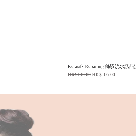
Kerasilk Repairing 絲馭洸水誘
一般價格
促銷價格
HK$140.00
HK$105.00