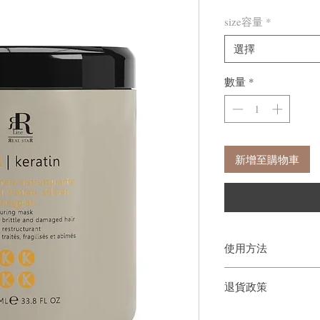
size容量
*
選擇
數量
*
新增至購物車
使用方法
從髮梢一直塗抹至整個髮
退貨政策
後沖洗乾淨。
如果您對我們的產品質