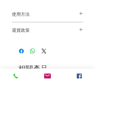
使用方法
擦乾或擦乾的頭髮上，並根據需要進行造
退貨政策
型。
💡也適用於捲髮以提供捲曲清晰度。
如果您對我們的產品質量不滿意，我們很
樂意退款給所有客戶。首先，您需要在收
到我們的產品後的前7天內通過電子郵件
通知我們。但是，您需要支付退回的運
費。謝謝。
相關產品
深層修復
敏感護理