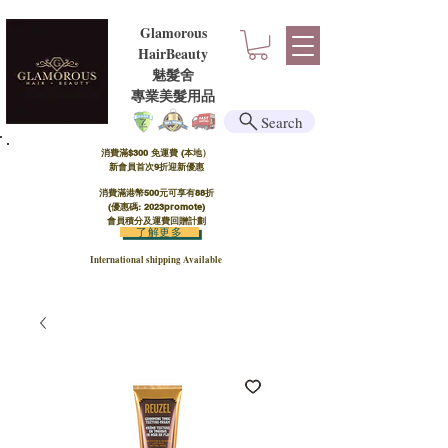
Glamorous
HairBeauty
魅髮舍
​​專業美髮用品
Search
消費滿$300 免運費 (本地）​
新會員首次9折迎新優惠
消費滿港幣500元可享有88折
(優惠碼: 2023promote)
會員積分及運費回贈計劃
了解更多
International shipping Available