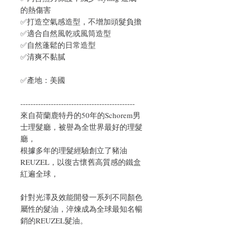
的熱傷害
✅打造空氣感造型，不增加頭髮負擔
✅適合自然風乾或風筒造型
✅自然蓬鬆的日常造型
✅清爽不黏膩
✅產地：美國
---------------------------------------------
來自荷蘭鹿特丹的50年的Schorem男
士理髮廳，被譽為全世界最好的理髮
廳
，
根據多年的理髮經驗創立了豬油
REUZEL，以復古懷舊高質感的鐵盒
紅遍全球
，
針對光澤及效能開發一系列不同顏色
屬性的髮油，淬煉成為全球最知名暢
銷的REUZEL髮油
。