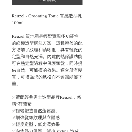
Reuzel - Grooming Tonic 質感造型乳
100ml
Reuzel 質地霜是輕鬆實現多功能性
的終極造型解決方案。這種輕盈的配
方增加了紋理和清晰度，具有輕微的
定型和自然光澤。內建的熱保護功能
可在熱定型過程中保護頭髮，同時提
供自然、可觸摸的效果。適合所有髮
質，可增強您的風格而不會讓頭髮下
垂。
✅荷蘭經典男士造型品牌Reuzel，俗
稱“荷蘭豬”
✅輕鬆塑造自然蓬鬆感。
✅增強髮絲紋理與立體感
✅輕度定型，低光澤效果
✅內含熱力保護，減少 styling 造成