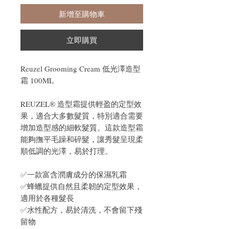
新增至購物車
立即購買
Reuzel Grooming Cream 低光澤造型
霜 100ML
REUZEL® 造型霜提供輕盈的定型效
果，適合大多數髮質，特別適合需要
增加造型感的細軟髮質。這款造型霜
能夠撫平毛躁和碎髮，讓秀髮呈現柔
順低調的光澤，易於打理。
✅一款富含潤膚成分的保濕乳霜
✅蜂蠟提供自然且柔韌的定型效果，
適用於各種髮長
✅水性配方，易於清洗，不會留下殘
留物