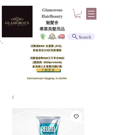
Glamorous
HairBeauty
魅髮舍
​​專業美髮用品
Search
消費滿$300 免運費 (本地）​
新會員首次9折迎新優惠
消費滿港幣500元可享有88折
(優惠碼: 2023promote)
會員積分及運費回贈計劃
了解更多
International shipping Available