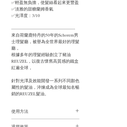
✅輕盈無負擔，使髮絲看起來更豐盈
✅淡雅的甜糖蘭姆香氣
✅光澤度：3/10
---------------------------------------------
來自荷蘭鹿特丹的50年的Schorem男
士理髮廳，被譽為全世界最好的理髮
廳
，
根據多年的理髮經驗創立了豬油
REUZEL，以復古懷舊高質感的鐵盒
紅遍全球
，
針對光澤及效能開發一系列不同顏色
屬性的髮油，淬煉成為全球最知名暢
銷的REUZEL髮油
。
使用方法
取適量造型乳（Grooming Cream），塗抹
退貨政策
於吹乾或完全擦乾的頭髮上，並依需求塑