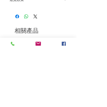
型。
如果您對我們的產品質量不滿意，我們很
樂意退款給所有客戶。首先，您需要在收
到我們的產品後的前7天內通過電子郵件
通知我們。但是，您需要支付退回的運
費。謝謝。
相關產品
深層修復
敏感護理
Kerasilk Repairing 絲馭洸水
Kerastase BAIN VITAL