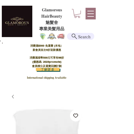
Glamorous
HairBeauty
魅髮舍
​​專業美髮用品
Search
消費滿$300 免運費 (本地）​
新會員首次9折迎新優惠
消費滿港幣500元可享有88折
(優惠碼: 2023promote)
會員積分及運費回贈計劃
了解更多
International shipping Available