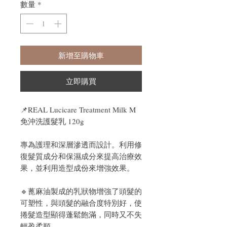
數量
*
新增至購物車
立即購買
📌
REAL Lucicare Treatment Milk M
免沖洗護髮乳 120g
專為護理和深層滲透而設計。利用修
復髮質成分和保濕成分來提高治療效
果，並利用造型成份來增強效果。
🔹蓖麻油製成的乳狀物增強了頭髮的
可塑性，與頭髮的融合度特別好，使
捲髮造型顯得蓬鬆飽滿，同時又不失
輕盈柔順。