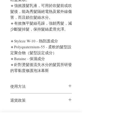
🔹強效護髮乳液，可用於吹髮前或吹
髮後，能為秀髮隔絕電熱及紫外線傷
害，而且鎖住髮絲水分。
🔹有效撫平髮絲毛躁，強韌秀髮，減
少斷髮掉髮，保持髮絲柔滑光澤。
🔹Styleze W-10 - 熱防護成分
🔹Polyquaternium-55 - 柔軟的髮型設
定聚合物（髮型設定成分）
🔹Bataine - 保濕成分
🔹針對燙髮後流失水分的髮質所研發
的零黏度修護泡沫幕斯
使用方法
- 吹整前後，適量塗抹在毛髮上(按1~2下)
退貨政策
直接造型。乾濕皆可
- 濕髮抹效果更好，保濕度高，讓頭髮更
如果您對我們的產品質量不滿意，我們很
柔順。
樂意退款給所有客戶。首先，您需要在收