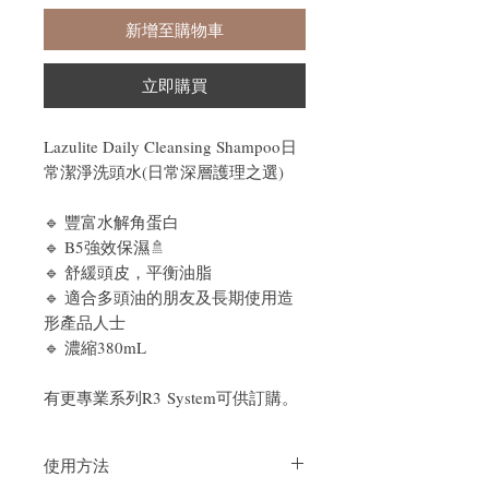
新增至購物車
立即購買
Lazulite Daily Cleansing Shampoo日
常潔淨洗頭水(日常深層護理之選)
🔹 豐富水解角蛋白
🔹 B5強效保濕🚿
🔹 舒緩頭皮，平衡油脂
🔹 適合多頭油的朋友及長期使用造
形產品人士
🔹 濃縮380mL
有更專業系列R3 System可供訂購。
使用方法