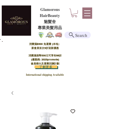
Glamorous
HairBeauty
魅髮舍
​​專業美髮用品
Search
消費滿$300 免運費 (本地）​
新會員首次9折迎新優惠
消費滿港幣500元可享有88折
(優惠碼: 2023promote)
會員積分及運費回贈計劃
了解更多
International shipping Available