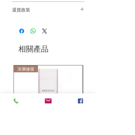
洗淨頭髮，然後加入約1元硬幣大小的洗
退貨政策
髮水，並輕輕按摩3-5分鐘，然後用清水沖
洗。
如果您對我們的產品質量不滿意，我們很
樂意退款給所有客戶。首先，您需要在收
到我們的產品後的前7天內通過電子郵件
通知我們。但是，您需要支付退回的運
費。謝謝。​
相關產品
深層修復
敏感護理