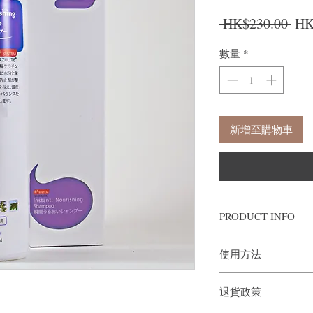
一
 HK$230.00 
HK
數量
*
新增至購物車
PRODUCT INFO
R3 System : Instant No
使用方法
Instant Nourishing Sh
(300ml) Made in Japan
洗淨頭髮，然後加入約1
Contains multiple preci
退貨政策
分鐘。 用清水沖洗。
hydrolyzed keratin that r
has added antistatic ingr