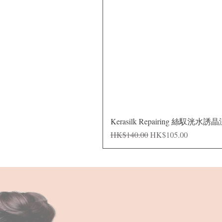
Kerasilk Repairing 絲馭洸水誘
一般價格
促銷價格
HK$140.00
HK$105.00