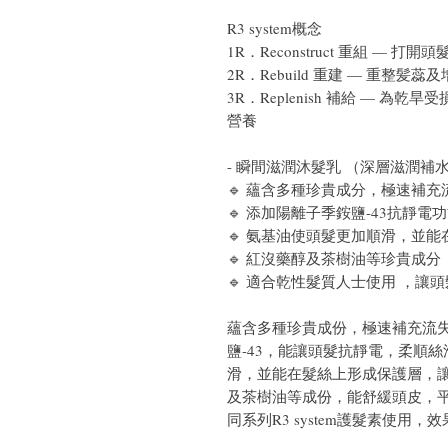
R3 system概念
1R．Reconstruct 重組 — 
2R．Rebuild 重建 — 重整髪
3R．Replenish 補給 — 
營養
- 瞬間滋潤沐髮乳 （深層滋潤補
🔹 蘊含多種珍貴成分，極速補
🔹 添加陽離子季銨鹽-43抗靜電
🔹 氨基油使頭髮更加順滑，並
🔹 紅沒藥醇及茶樹油等珍貴成分
🔹 適合乾性髮質人士使用 ，讓
蘊含多種珍貴成份，極速補充流
鹽-43，能讓頭髮抗靜電，柔順
滑，並能在髮絲上形成保護層，
及茶樹油等成份，能舒緩頭皮，平
同系列R3 system護髮素使用，