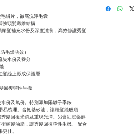
如果您對我們的產品質
easy to manage. Soothing
戶。首先，您需要在收
the hair and reviving its 
件通知我們。但是，您
Directions
打開頭髮毛鱗片，徹底洗淨毛囊
Wash hair, then add about
蕊及增強頭髮纖維結構
shampoo and massage the
為乾旱受損頭髮補充水份及深度滋養，高效修護秀髮
with clean water. Repeat
Ingredients
Aqua, Sodium Laureth Sul
Dimethicone, Cocamde 
水防毛燥功效）
Lauryl Lactate, Zinc Py
充流失水份及養分
Acrylates/C 10-30 Alkyl
功能
Hydroxypropyltrimonium
能在髮絲上形成保護層
Sodium Isostearoyl Lacy
Amodimethicone, Isoste
Potassium Hydroxide, Zi
頭髮回復彈性生機
Chloride, Magnesium Nit
Methylchloroisothiazol
失水份及氧份。特別添加陽離子季銨
Methylisothiazolinone, 
絲滑易梳理。含氨基矽油，讓頭髮絲般順
Ethylhexlglcerin
讓秀髮回復光滑及重現光澤。另含紅沒藥醇
衡頭髮油脂，讓秀髮回復彈性生機。 配合
效果更佳。