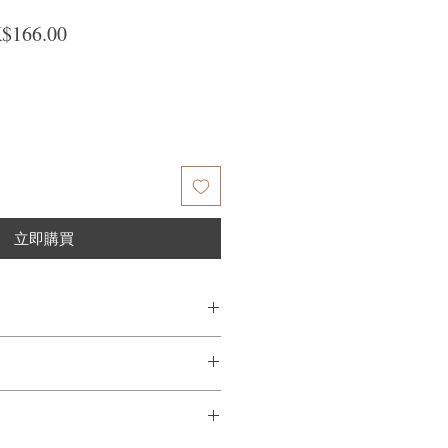
般價格
促銷價格
$166.00
立即購買
urishing Shampoo
ampoo
元硬幣大小的洗髮水，並輕輕按摩3-5
ous ingredients such as Vitamin B5 and
eplenish lost moisture and nutrition. It
edients, leaving hair soft, smoothing, and