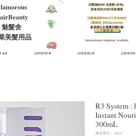
lamorous
消費滿$300 免運費 (本地）​
新會員首次9折迎新優惠
airBeauty
消費滿港幣500元可享有88折
(優惠碼: 2023promote)
魅髮舍
會員積分及運費回贈計劃
了解更多
​專業美髮用品
International shipping Available
 A-E
品牌搜尋F-K
品牌搜尋L-R
品牌搜尋S-
R3 Syste
Instant Nou
300mL
庫存單位： 0004