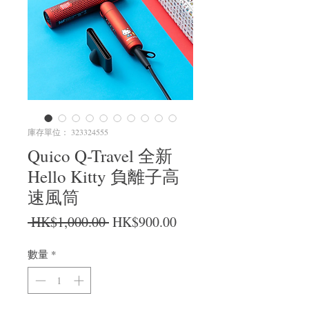
庫存單位： 323324555
Quico Q-Travel 全新
Hello Kitty 負離子高
速風筒
一般價格
促銷價格
 HK$1,000.00 
HK$900.00
數量
*