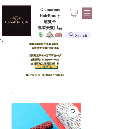
Glamorous
HairBeauty
魅髮舍
​​專業美髮用品
Search
消費滿$300 免運費 (本地）​
新會員首次9折迎新優惠
消費滿港幣500元可享有88折
(優惠碼: 2023promote)
會員積分及運費回贈計劃
了解更多
International shipping Available