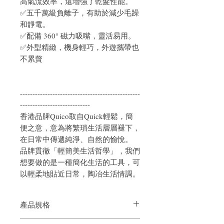
高氣流效率，還增強了乾髮性能。
✅五千萬級負離子，有助於減少毛躁
和靜電。
✅配備 360° 磁力吸嘴，靈活易用。
✅外型精緻，機身輕巧，外遊攜帶也
不累贅
------------------------------------------------
----------------------------
香港品牌
Quico
取自
Quick
輕鬆，簡
便之意，
意為將繁瑣生活層層褪下，
在日常中傳遞純淨、自然的愉悅。
品牌貫徹「輕簡美生活哲學」，
我們
想要做的是一種簡化生活的工具，可
以輕柔地貼近日常，陶冶生活情調。
產品規格
產品名稱：Quico Q-Travel 負離子高速風