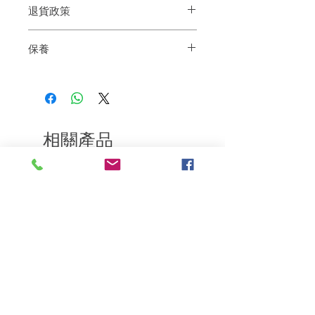
退貨政策
筒
產品號碼：HC410-RED
如果您對我們的產品質量不滿意，我們很
顏色：紅色
保養
樂意退款給所有客戶。首先，您需要在收
產品重量：292g（淨機）
到我們的產品後的前7天內通過電子郵件
產品尺寸：18*4*18cm(L*W*H)
原裝行貨
通知我們。但是，您需要支付退回的運
包裝尺寸：27*9.5*9.5cm(L*W*H)
7日內有壞包換購物保障 (不包括人為
費。謝謝。​
額定功率：1400W
損壞並須要保留完整包裝)
額定電壓：120V / 220-240V~
由香港 Quico 提供1年保養一年非人為
摩打轉速：120,000 RPM
保養
電源線長度：1.8米
相關產品
保養期：1年
深層修復
敏感護理