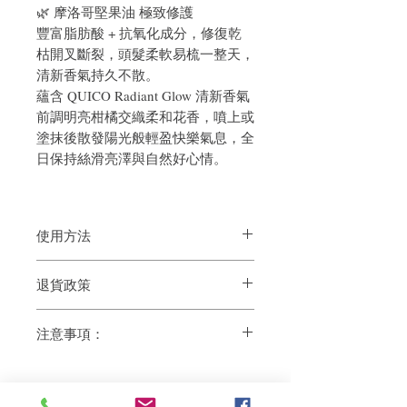
🌿 摩洛哥堅果油 極致修護
豐富脂肪酸 + 抗氧化成分，修復乾
枯開叉斷裂，頭髮柔軟易梳一整天，
清新香氣持久不散。
蘊含 QUICO Radiant Glow 清新香氣
前調明亮柑橘交織柔和花香，噴上或
塗抹後散發陽光般輕盈快樂氣息，全
日保持絲滑亮澤與自然好心情。
使用方法
取適量於掌心，塗抹於八成乾頭髮上，用
退貨政策
梳子梳順後以風筒吹乾即可。無需沖洗，
每天使用效果更佳。
如果您對我們的產品質量不滿意，我們很
1. 首次使用請按壓數次泵頭，讓精華順利
注意事項：
樂意退款給所有客戶。首先，您需要在收
流出。
到我們的產品後的前7天內通過電子郵件
2. 取適量於掌心或指間，輕輕搓暖。
• 只供外用，避免接觸眼睛。如不慎入
通知我們。但是，您需要支付退回的運
3. 吹乾造型法：毛巾擦至八分乾，均勻塗
眼，請即用大量清水沖洗。
費。謝謝。​
抹全頭髮（重點中至尾段），用梳子梳理
• 如有傷口、腫脹、濕疹或其他皮膚異
順滑，最後用風筒吹乾。