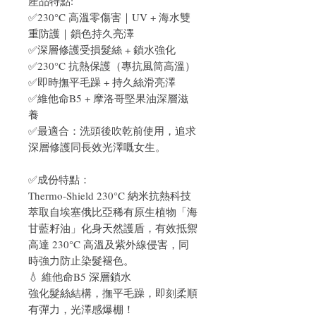
産品特點:
✅230°C 高溫零傷害｜UV + 海水雙
重防護｜鎖色持久亮澤
✅深層修護受損髮絲 + 鎖水強化
✅230°C 抗熱保護（專抗風筒高溫）
✅即時撫平毛躁 + 持久絲滑亮澤
✅維他命B5 + 摩洛哥堅果油深層滋
養
✅最適合：洗頭後吹乾前使用，追求
深層修護同長效光澤嘅女生。
✅成份特點：
Thermo-Shield 230°C 納米抗熱科技
萃取自埃塞俄比亞稀有原生植物「海
甘藍籽油」化身天然護盾，有效抵禦
高達 230°C 高溫及紫外線侵害，同
時強力防止染髮褪色。
💧 維他命B5 深層鎖水
強化髮絲結構，撫平毛躁，即刻柔順
有彈力，光澤感爆棚！