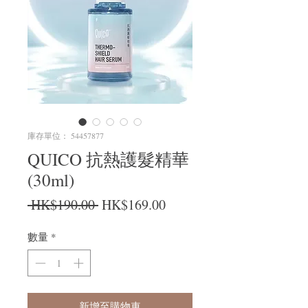
庫存單位： 54457877
QUICO 抗熱護髮精華
(30ml)
一般價格
促銷價格
 HK$190.00 
HK$169.00
數量
*
新增至購物車