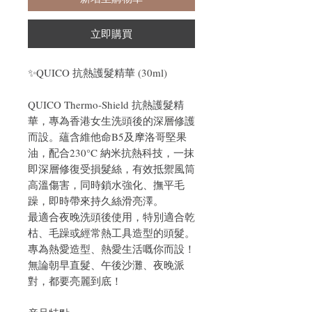
立即購買
✨QUICO 抗熱護髮精華 (30ml)
QUICO Thermo-Shield 抗熱護髮精
華，專為香港女生洗頭後的深層修護
而設。蘊含維他命B5及摩洛哥堅果
油，配合230°C 納米抗熱科技，一抹
即深層修復受損髮絲，有效抵禦風筒
高溫傷害，同時鎖水強化、撫平毛
躁，即時帶來持久絲滑亮澤。
最適合夜晚洗頭後使用，特別適合乾
枯、毛躁或經常熱工具造型的頭髮。
專為熱愛造型、熱愛生活嘅你而設！
無論朝早直髮、午後沙灘、夜晚派
對，都要亮麗到底！