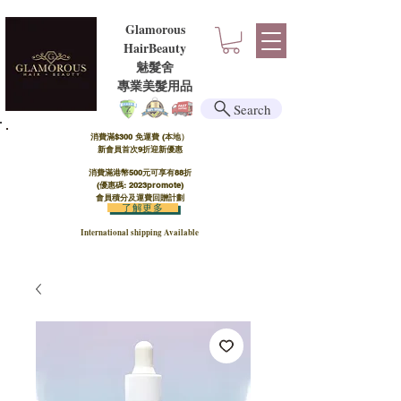
Glamorous
HairBeauty
魅髮舍
​​專業美髮用品
Search
消費滿$300 免運費 (本地）​
新會員首次9折迎新優惠
消費滿港幣500元可享有88折
(優惠碼: 2023promote)
會員積分及運費回贈計劃
了解更多
International shipping Available