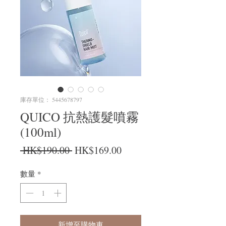
庫存單位： 5445678797
QUICO 抗熱護髮噴霧
(100ml)
一般價格
促銷價格
 HK$190.00 
HK$169.00
數量
*
新增至購物車