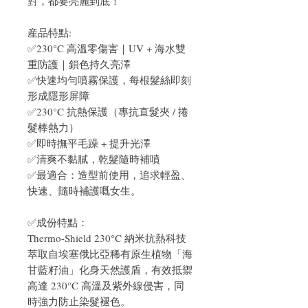
對，都要亮麗到底！
産品特點:
✅230°C 高溫零傷害｜UV + 海水雙
重防護｜鎖色持久亮澤
✅快速均勻噴霧保護，每根髮絲即刻
形成隱形屏障
✅230°C 抗熱保護（專抗直髮夾 / 捲
髮棒熱力）
✅即時撫平毛躁 + 提升光澤
✅清爽不黏膩，乾髮隨時補噴
✅最適合：造型前使用，追求輕盈、
快速、隨時補護嘅女生。
✅成份特點：
Thermo-Shield 230°C 納米抗熱科技
萃取自埃塞俄比亞稀有原生植物「海
甘藍籽油」化身天然護盾，有效抵禦
高達 230°C 高溫及紫外線侵害，同
時強力防止染髮褪色。