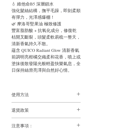
💧 維他命B5 深層鎖水
強化髮絲結構，撫平毛躁，即刻柔順
有彈力，光澤感爆棚！
🌿 摩洛哥堅果油 極致修護
豐富脂肪酸 + 抗氧化成分，修復乾
枯開叉斷裂，頭髮柔軟易梳一整天，
清新香氣持久不散。
蘊含 QUICO Radiant Glow 清新香氣
前調明亮柑橘交織柔和花香，噴上或
塗抹後散發陽光般輕盈快樂氣息，全
日保持絲滑亮澤與自然好心情。
使用方法
於全乾頭髮上，距離15cm均勻噴灑，再用
退貨政策
梳子梳開，最後使用造型器造型即可。隨
時可補噴。
如果您對我們的產品質量不滿意，我們很
1. 首次使用請按壓數次泵頭，直至噴霧噴
注意事項：
樂意退款給所有客戶。首先，您需要在收
出。