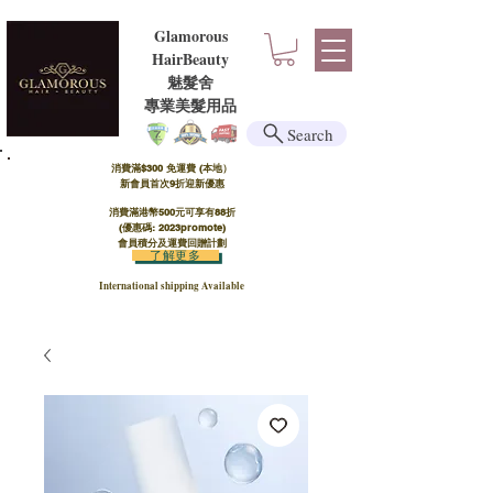
Glamorous
HairBeauty
魅髮舍
​​專業美髮用品
Search
消費滿$300 免運費 (本地）​
新會員首次9折迎新優惠
消費滿港幣500元可享有88折
(優惠碼: 2023promote)
會員積分及運費回贈計劃
了解更多
International shipping Available