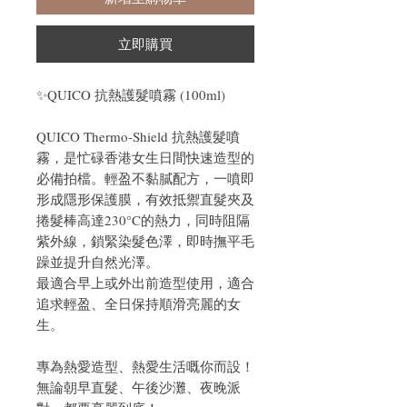
立即購買
✨QUICO 抗熱護髮噴霧 (100ml)
QUICO Thermo-Shield 抗熱護髮噴
霧，是忙碌香港女生日間快速造型的
必備拍檔。輕盈不黏膩配方，一噴即
形成隱形保護膜，有效抵禦直髮夾及
捲髮棒高達230°C的熱力，同時阻隔
紫外線，鎖緊染髮色澤，即時撫平毛
躁並提升自然光澤。
最適合早上或外出前造型使用，適合
追求輕盈、全日保持順滑亮麗的女
生。
專為熱愛造型、熱愛生活嘅你而設！
無論朝早直髮、午後沙灘、夜晚派