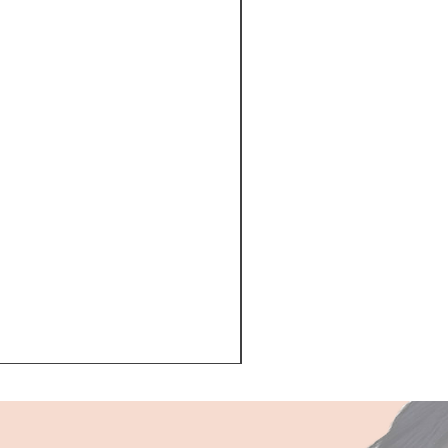
Kerastase BAIN VITAL
一般價格
促銷價格
HK$510.00
HK$468.00