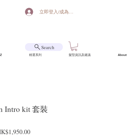
立即登入/成為會員
Search
Z
精選系列
髮型資訊及建議
About
n Intro kit 套裝
一般價格
促銷價格
K$1,950.00