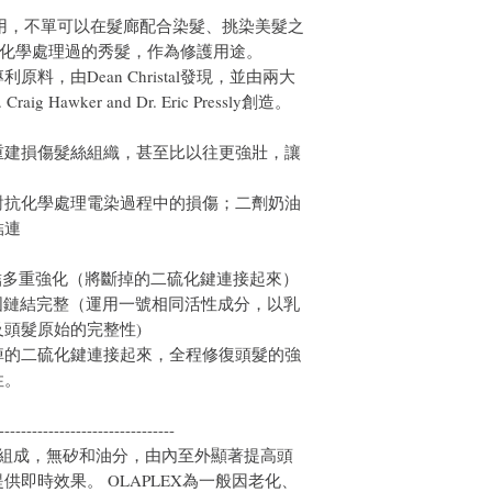
質使用，不單可以在髮廊配合染髮、挑染美髮之
或化學處理過的秀髮，作為修護用途。
，由Dean Christal發現，並由兩大
 Hawker and Dr. Eric Pressly創造。
重建損傷髮絲組織，甚至比以往更強壯，讓
對抗化學處理電染過程中的損傷；二劑奶油
結連
ER /鏈結多重強化（將斷掉的二硫化鍵連接起來）
OR /鞏固鏈結完整（運用一號相同活性成分，以乳
頭髮原始的完整性)
掉的二硫化鍵連接起來，全程修復頭髮的強
性。
--------------------------------
分子組成，無矽和油分，由內至外顯著提高頭
即時效果。 OLAPLEX為一般因老化、