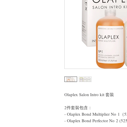
Olaplex Salon Intro kit 套裝
2件套裝包含：
- Olaplex Bond Multiplier No 
- Olaplex Bond Perfector No 2 (52