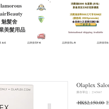
lamorous
消費滿$300 免運費 (本地）​
新會員首次9折迎新優惠
airBeauty
消費滿港幣500元可享有88折
(優惠碼: 2023promote)
魅髮舍
會員積分及運費回贈計劃
了解更多
​專業美髮用品
International shipping Available
 A-E
品牌搜尋F-K
品牌搜尋L-R
品牌搜尋S-
Olaplex Salo
庫存單位： 2345667
 HK$2,150.00 
H