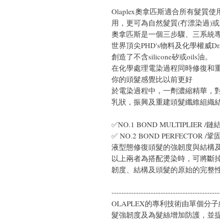
Olaplex奧拿匹斯適合所有髮
用，更可為自然髮質(冇漂染過)
奧拿匹斯是一個三步驟、三系統專利原料
世界頂尖PHD's物料及化學權威Dr. Craig
創造了不含silicone矽或oils油。
在化學處理電染過程同時修復和
你的頭髮感覺比以前更好
於電染過程中，一劑濃縮精華，
乳狀，振興及重建頭髮纖維組織
✅
NO.1 BOND MULTIPLI
✅
NO.2 BOND PERFECT
液型態修復頭髮的強韌度與結構及
以上兩者為搭配燙染時，可將斷
韌度、結構及頭髮的原始的完整
--------------------------------------------
OLAPLEX的專利技術由單個
髮強韌度及為髮絲增加防護，並提供