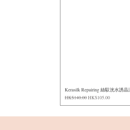
Kerasilk Repairing 絲馭洸水誘
一般價格
促銷價格
HK$140.00
HK$105.00