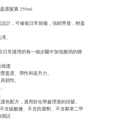
養豐盈護髮素 250ml
質設計，可修復日常損傷，強韌秀發，輕盈
亮澤。
技術，在日常護理的每一個步驟中加強脆弱的聯
供保護
的豐盈度、彈性和提升力。
更具韌性。
盈。
性
，護色配方，適用於化學處理過的頭髮。
品均不含硫酸鹽、不含防腐劑、不含鄰苯二甲
物測試