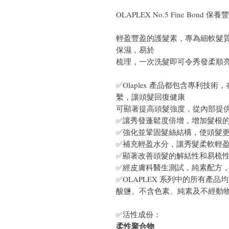
OLAPLEX No.5 Fine Bond 保
輕盈豐盈的護髮素，專為細軟髮
保濕，易於
梳理，一次洗髮即可令秀發柔順
✅Olaplex 產品都包含專利
繫，讓頭髮回復健康
可顯著提高頭髮強度，從內部提
✅讓秀發蓬鬆度倍增，增加髮根
✅強化並鞏固髮絲結構，使頭髮
✅補充輕盈水分，讓秀髮柔軟輕
✅顯著改善頭髮的解結性和易梳
✅經皮膚科醫生測試，純素配方
✅OLAPLEX 系列中的所有產
酸鹽、不含色素、純素及不經動
✅活性成份：
柔性聚合物