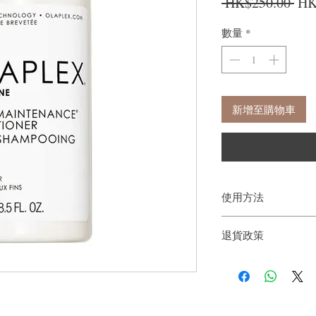
一
 HK$250.00 
HK
數量
*
新增至購物車
使用方法
高濃縮配方用量極少即
退貨政策
100毫升：最多可使用2
250毫升：最多可使用5
如果您對我們的產品質
1000毫升：最多可使用1
戶。首先，您需要在收
*基於平均每次使用5
件通知我們。但是，您
塗抹於乾淨、濕潤
敷1-3分鐘後，徹