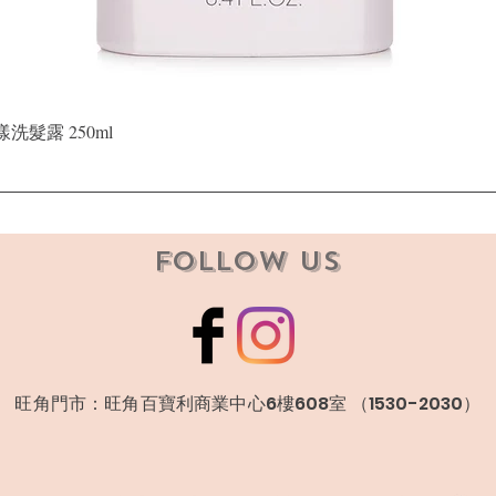
快速瀏覽
晶漾洗髮露 250ml
Follow Us
​旺角門市：旺角百寶利商業中心6樓608室 （1530-2030）