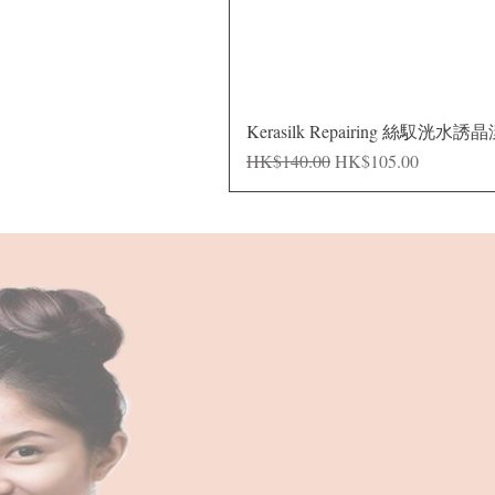
Kerasilk Repairing 絲馭洸水誘
一般價格
促銷價格
HK$140.00
HK$105.00