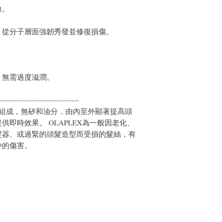
力。
，從分子層面強韌秀發並修復損傷。
，無需過度滋潤。
--------------------------------
分子組成，無矽和油分，由內至外顯著提高頭
即時效果。 OLAPLEX為一般因老化、
髮器、或過緊的頭髮造型而受損的髮絲，有
少的傷害。