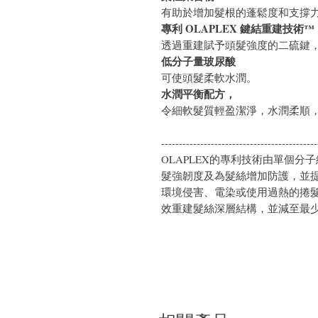
有助於增加髮根的蓬鬆度和支撐
專利 OLAPLEX 鍵結重建技術™
透過重建賦予頭髮強度的二硫鍵
低分子量玻尿酸
可使頭髮柔軟水潤。
水潤平衡配方，
令細軟髮質輕盈潔淨，水潤柔順
--------------------------------------------
OLAPLEX的專利技術由單個
髮強韌度及為髮絲增加防護，並提供
環境侵害、電染或使用過熱的捲
效重建髮絲深層結構，並減至最