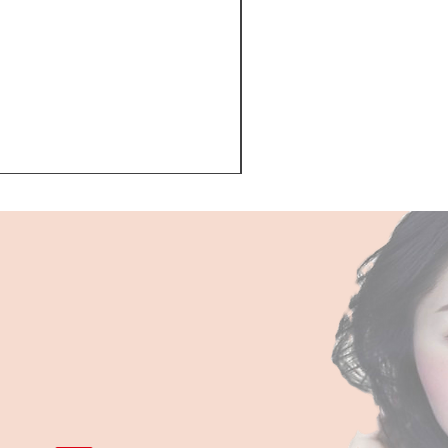
Kerastase BAIN VITAL
一般價格
促銷價格
HK$510.00
HK$468.00