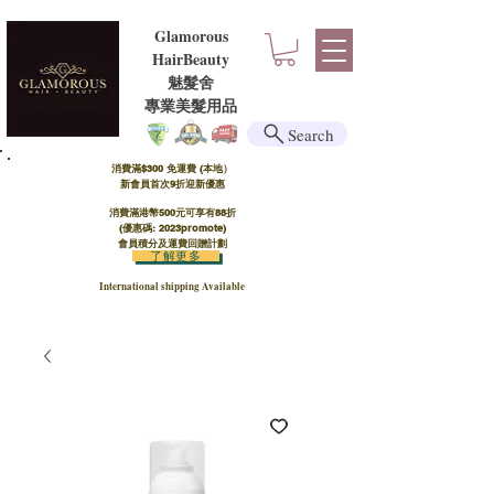
Glamorous
HairBeauty
魅髮舍
​​專業美髮用品
Search
消費滿$300 免運費 (本地）​
新會員首次9折迎新優惠
消費滿港幣500元可享有88折
(優惠碼: 2023promote)
會員積分及運費回贈計劃
了解更多
International shipping Available