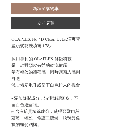
新增至購物車
立即購買
OLAPLEX No.4D Clean Detox清爽豐
盈頭髮乾洗噴霧 178g
採用專利的 OLAPLEX 修復科技，
是一款對頭皮有益的乾洗噴霧
帶有輕盈的體積感，同時讓頭皮感到
舒適
減少堵塞毛孔或留下白色粉末的機會
• 添加舒潤成分，清潔舒緩頭皮，不
留白色殘留物。
✅含有珍貴植萃成分，使得頭髮自然
蓬鬆、輕盈，修護二硫鍵，煥現受侵
損的頭髮結構。