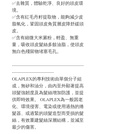
✅去雜質，體驗乾淨、良好的頭皮環
境。
✅含有紅毛丹籽提取物，能夠減少皮
脂氧化，鞏固頭皮角質層皮障舒緩頭
皮。
✅含有細微大米澱粉，輕盈、無重
量，吸收頭皮髮絲多餘油脂，使頭皮
無白色殘留物堵塞毛孔。
------------------------------------------------
----------------------------
OLAPLEX的專利技術由單個分子組
成，無矽和油分，由內至外顯著提高
頭髮強韌度及為髮絲增加防護，並提
供即時效果。 OLAPLEX為一般因老
化、環境侵害、電染或使用過熱的捲
髮器、或過緊的頭髮造型而受損的髮
絲，有效重建髮絲深層結構，並減至
最少的傷害。