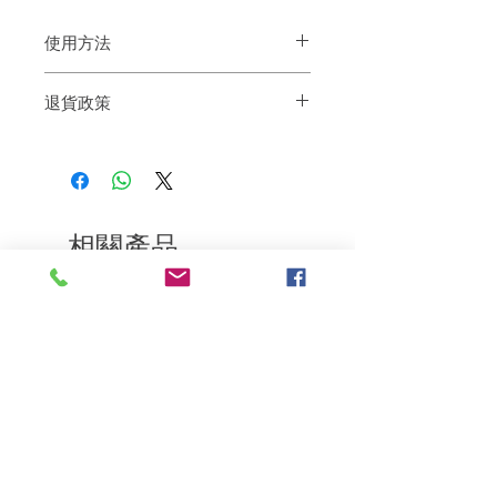
使用方法
使用前先搖勻。將頭髮分開。將瓶子距離
退貨政策
頭髮6-10 英寸，噴在髮根上。等待30 秒，
按摩頭皮。
如果您對我們的產品質量不滿意，我們很
樂意退款給所有客戶。首先，您需要在收
到我們的產品後的前7天內通過電子郵件
通知我們。但是，您需要支付退回的運
費。謝謝。​
相關產品
深層修復
敏感護理