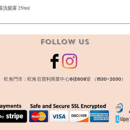
快速瀏覽
晶漾洗髮露 250ml
Follow Us
​旺角門市：旺角百寶利商業中心6樓608室 （1530-2030）