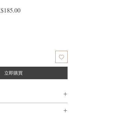
般價格
促銷價格
$185.00
立即購買
乾淨的濕髮上。
量不滿意，我們很樂意退款給所有客
到我們的產品後的前7天內通過電子郵
需要支付退回的運費。謝謝。​