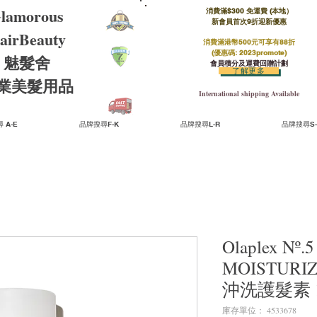
lamorous
消費滿$300 免運費 (本地）​
新會員首次9折迎新優惠
airBeauty
消費滿港幣500元可享有88折
(優惠碼: 2023promote)
魅髮舍
會員積分及運費回贈計劃
了解更多
​專業美髮用品
International shipping Available
 A-E
品牌搜尋F-K
品牌搜尋L-R
品牌搜尋S-
Olaplex Nº.
MOISTURI
沖洗護髮素 1
庫存單位： 4533678