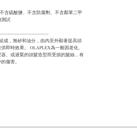
品均不含硫酸鹽、不含防腐劑、不含鄰苯二甲
物測試
--------------------------------
分子組成，無矽和油分，由內至外顯著提高頭
即時效果。 OLAPLEX為一般因老化、
髮器、或過緊的頭髮造型而受損的髮絲，有
少的傷害。