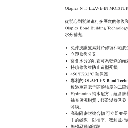
Olaplex Nº.5 LEAVE-IN MO
從髮心到髮絲進行多層次的修復
Olaplex Bond Building 
水分補充。
免沖洗護髮素對於修復和滋潤
立即修復分叉
富含水分的乳霜可為乾燥的頭
持續修復並防止造型受損
450°F/232°C 熱保護
專利的 OLAPLEX Bond Techn
透過重建賦予頭髮強度的二硫
Hydramino 補水配方，
補充保濕脂質，輕盈滋養秀發
薄膜。
高黏附密封複合物 可立即並
中的縫隙，以撫平、密封並持
無殘忍動物試驗