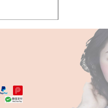
Kerastase BAIN VITAL
一般價格
促銷價格
HK$510.00
HK$468.00