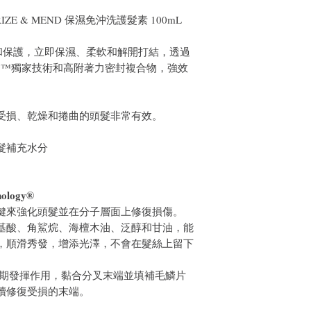
ISTURIZE & MEND 保濕免沖洗護髮素 100mL
和保護，立即保濕、柔軟和解開打結，透過
Technology™獨家技術和高附著力密封複合物，強效
受損、乾燥和捲曲的頭髮非常有效。
髮補充水分
ology®
鍵來強化頭髮並在分子層面上修復損傷。
蘊含胺基酸、角鯊烷、海檀木油、泛醇和甘油，能
，順滑秀發，增添光澤，不會在髮絲上留下
長期發揮作用，黏合分叉末端並填補毛鱗片
續修復受損的末端。