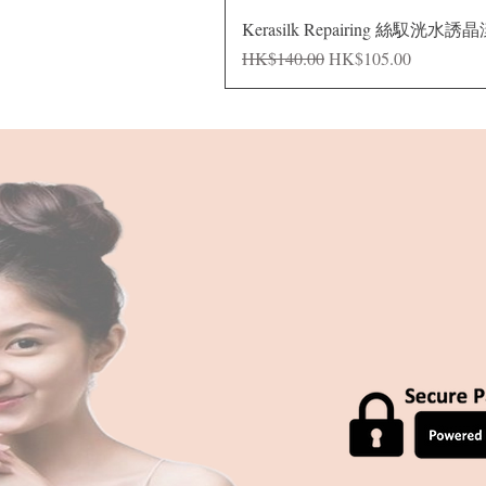
Kerasilk Repairing 絲馭洸水誘
一般價格
促銷價格
HK$140.00
HK$105.00