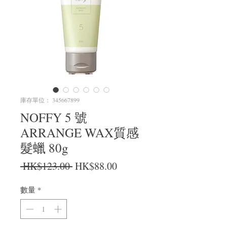
庫存單位： 345667899
NOFFY 5 號
ARRANGE WAX質感
髮蠟 80g
一般價格
促銷價格
 HK$123.00 
HK$88.00
數量
*