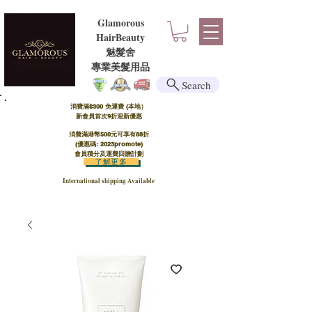
Glamorous
HairBeauty
魅髮舍
​​專業美髮用品
Search
消費滿$300 免運費 (本地）​
新會員首次9折迎新優惠
消費滿港幣500元可享有88折
(優惠碼: 2023promote)
會員積分及運費回贈計劃
了解更多
International shipping Available