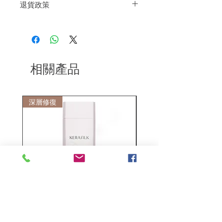
退貨政策
束縛感和空氣感的部位中央揉搓塗抹。
如果您對我們的產品質量不滿意，我們很
樂意退款給所有客戶。首先，您需要在收
到我們的產品後的前7天內通過電子郵件
通知我們。但是，您需要支付退回的運
費。謝謝。
相關產品
深層修復
敏感護理