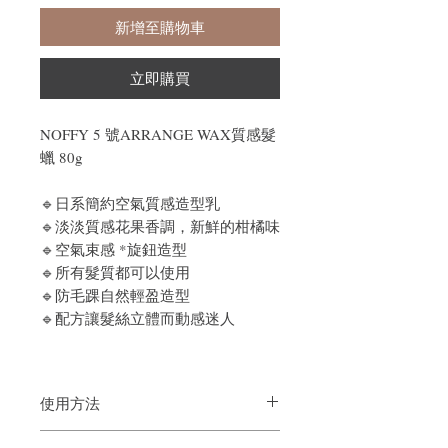
新增至購物車
立即購買
NOFFY 5 號ARRANGE WAX質感髮
蠟 80g
🔹日系簡約空氣質感造型乳
🔹淡淡質感花果香調，新鮮的柑橘味
🔹空氣束感 *旋鈕造型
🔹所有髮質都可以使用
🔹防毛踝自然輕盈造型
🔹配方讓髮絲立體而動感迷人
使用方法
取適量於手上，用手掌攤開，在想要營造