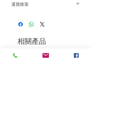
退貨政策
別注意根部區域以有助造型。
如果您對我們的產品質量不滿意，我們很
樂意退款給所有客戶。首先，您需要在收
到我們的產品後的前7天內通過電子郵件
通知我們。但是，您需要支付退回的運
費。謝謝。​
相關產品
深層修復
敏感護理