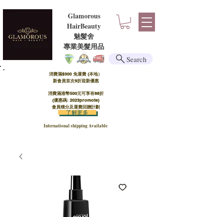
Glamorous
HairBeauty
魅髮舍
​​專業美髮用品
Search
消費滿$300 免運費 (本地）​
新會員首次9折迎新優惠
消費滿港幣500元可享有88折
(優惠碼: 2023promote)
會員積分及運費回贈計劃
了解更多
International shipping Available