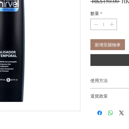
一
 HK$150.00 
HK
數量
*
新增至購物車
使用方法
塗抹並均勻塗抹在濕髮
退貨政策
如果您對我們的產品質
戶。首先，您需要在收
件通知我們。但是，您