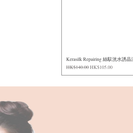
Kerasilk Repairing 絲馭洸水誘
一般價格
促銷價格
HK$140.00
HK$105.00