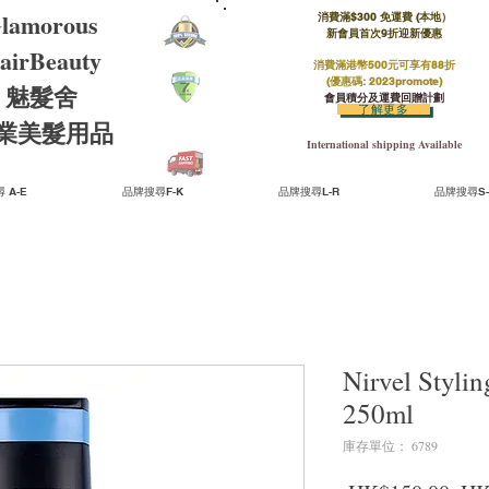
lamorous
消費滿$300 免運費 (本地）​
新會員首次9折迎新優惠
airBeauty
消費滿港幣500元可享有88折
(優惠碼: 2023promote)
魅髮舍
會員積分及運費回贈計劃
了解更多
​專業美髮用品
International shipping Available
 A-E
品牌搜尋F-K
品牌搜尋L-R
品牌搜尋S-
Nirvel S
250ml
庫存單位： 6789