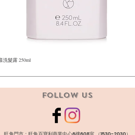
快速瀏覽
晶漾洗髮露 250ml
Follow Us
​旺角門市：旺角百寶利商業中心6樓608室 （1530-2030）