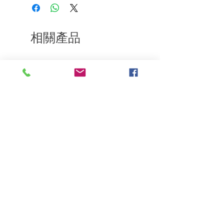
到我們的產品後的前7天內通過電子郵件
通知我們。但是，您需要支付退回的運
費。謝謝。​
相關產品
深層修復
敏感護理
Kerasilk Repairing 絲馭洸水
Kerastase BAIN VITAL
誘晶漾洗髮露 250ml
DERMO-CALM 頭
髮水 1000ml
一般價格
促銷價格
HK$140.00
HK$105.00