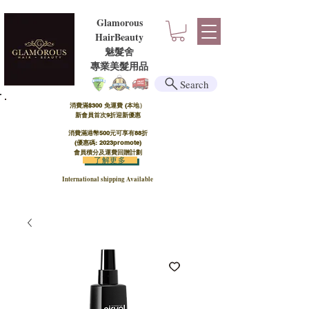
Glamorous
HairBeauty
魅髮舍
​​專業美髮用品
Search
消費滿$300 免運費 (本地）​
新會員首次9折迎新優惠
消費滿港幣500元可享有88折
(優惠碼: 2023promote)
會員積分及運費回贈計劃
了解更多
International shipping Available