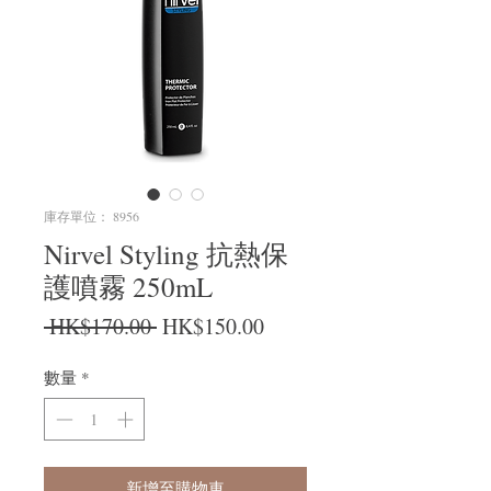
庫存單位： 8956
Nirvel Styling 抗熱保
護噴霧 250mL
一般價格
促銷價格
 HK$170.00 
HK$150.00
數量
*
新增至購物車