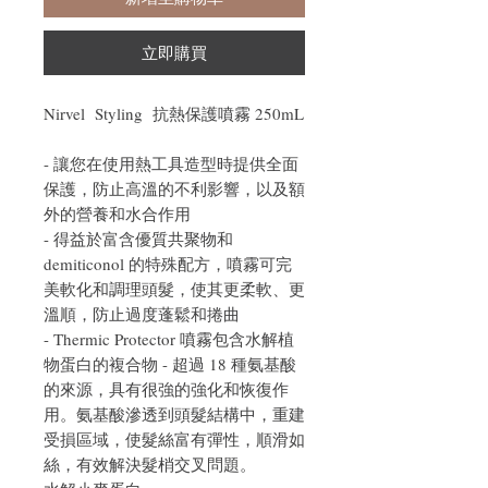
立即購買
Nirvel Styling 抗熱保護噴霧 250mL
- 讓您在使用熱工具造型時提供全面
保護，防止高溫的不利影響，以及額
外的營養和水合作用
- 得益於富含優質共聚物和
demiticonol 的特殊配方，噴霧可完
美軟化和調理頭髮，使其更柔軟、更
溫順，防止過度蓬鬆和捲曲
- Thermic Protector 噴霧包含水解植
物蛋白的複合物 - 超過 18 種氨基酸
的來源，具有很強的強化和恢復作
用。氨基酸滲透到頭髮結構中，重建
受損區域，使髮絲富有彈性，順滑如
絲，有效解決髮梢交叉問題。