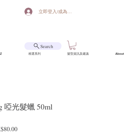
立即登入/成為會員
Search
Z
精選系列
髮型資訊及建議
About
ling 啞光髮蠟 50ml
般價格
促銷價格
$80.00