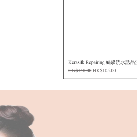
Kerasilk Repairing 絲馭洸水誘
一般價格
促銷價格
HK$140.00
HK$105.00