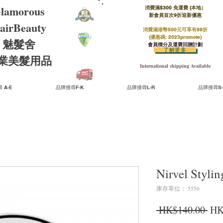
lamorous
消費滿$300 免運費 (本地）​
新會員首次9折迎新優惠
airBeauty
消費滿港幣500元可享有88折
(優惠碼: 2023promote)
魅髮舍
會員積分及運費回贈計劃
了解更多
​專業美髮用品
International shipping Available
 A-E
品牌搜尋F-K
品牌搜尋L-R
品牌搜尋S-
Nirvel Sty
庫存單位： 5556
一
 HK$140.00 
HK