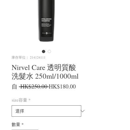
庫存單位： 214124111
Nirvel Care 透明質酸
洗髮水 250ml/1000ml
一般價格
促銷價格
自
 HK$250.00 
HK$180.00
size容量
*
數量
*