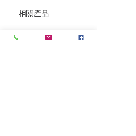
通知我們。但是，您需要支付退回的運
費。謝謝。​
相關產品
深層修復
敏感護理
Kerasilk Repairing 絲馭洸水
Kerastase BAIN VITAL
誘晶漾洗髮露 250ml
DERMO-CALM 頭
髮水 1000ml
一般價格
促銷價格
HK$140.00
HK$105.00
一般價格
HK$510.00