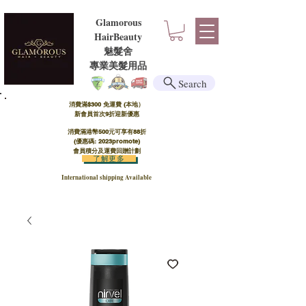
Glamorous
HairBeauty
魅髮舍
​​專業美髮用品
Search
消費滿$300 免運費 (本地）​
新會員首次9折迎新優惠
消費滿港幣500元可享有88折
(優惠碼: 2023promote)
會員積分及運費回贈計劃
了解更多
International shipping Available