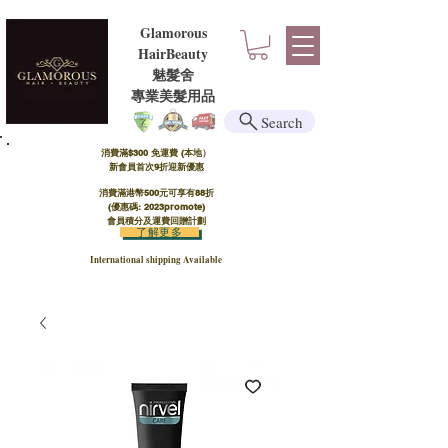
Glamorous
HairBeauty
魅髮舍
​​專業美髮用品
Search
消費滿$300 免運費 (本地）​
新會員首次9折迎新優惠
消費滿港幣500元可享有88折
(優惠碼: 2023promote)
會員積分及運費回贈計劃
了解更多
International shipping Available