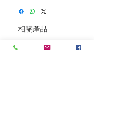
如果您對我們的產品質量不滿意，我們很
應特別強調問題領域。不用洗掉
樂意退款給所有客戶。首先，您需要在收
到我們的產品後的前7天內通過電子郵件
通知我們。但是，您需要支付退回的運
費。謝謝。​
相關產品
深層修復
敏感護理
Kerasilk Repairing 絲馭洸水
Kerastase BAIN VITAL
誘晶漾洗髮露 250ml
DERMO-CALM 頭