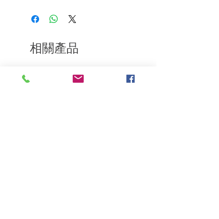
如果您對我們的產品質量不滿意，我們很
樂意退款給所有客戶。首先，您需要在收
到我們的產品後的前7天內通過電子郵件
通知我們。但是，您需要支付退回的運
費。謝謝。​
相關產品
深層修復
敏感護理
Kerasilk Repairing 絲馭洸水
Kerastase BAIN VITAL
誘晶漾洗髮露 250ml
DERMO-CALM 頭