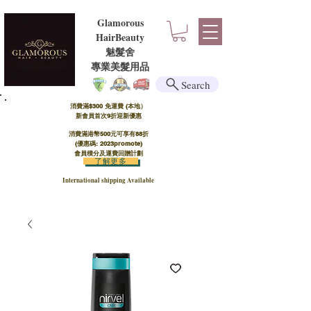
Glamorous
HairBeauty
魅髮舍
​​專業美髮用品
Search
消費滿$300 免運費 (本地）​
新會員首次9折迎新優惠
消費滿港幣500元可享有88折
(優惠碼: 2023promote)
會員積分及運費回贈計劃
了解更多
International shipping Available