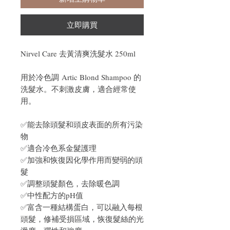
立即購買
Nirvel Care 去黃清爽洗髮水 250ml
用於冷色調 Artic Blond Shampoo 的
洗髮水。不刺激皮膚，適合經常使
用。
✅能去除頭髮和頭皮表面的所有污染
物
✅適合冷色系金髮護理
✅加強和恢復因化學作用而變弱的頭
髮
✅調整頭髮顏色，去除暖色調
✅中性配方的pH值
✅富含一種結構蛋白，可以融入每根
頭髮，修補受損區域，恢復髮絲的光