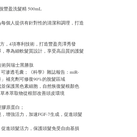
Exo 防脫豐盈洗髮精 500mL
為每個人提供有針對性的清潔和調理，打造
尾酒配方，4項專利技術，打造豐盈亮澤秀發
澤，專為細軟髮質設計，享受高品質的護髮
O技術與瑞士黑勝肽
00，可滲透毛囊；《科學》雜誌報告：miR-
營養」補充劑可修復90%的脫髮區域
成並保護黑色素細胞，自然恢復髮根顏色
溫和草本萃取物從根部改善頭皮環境
型膠原蛋白；
，增強活力，加速FGF-7生成，促進頭髮
，促進頭髮活力，保護頭髮免受自由基損