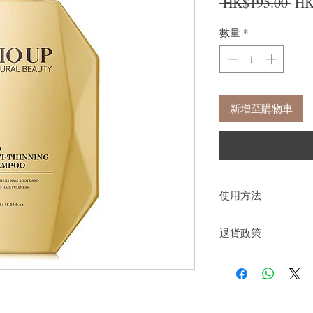
一
 HK$195.00 
HK
數量
*
新增至購物車
使用方法
退貨政策
均勻地塗在濕髮頭皮上，
如果您對我們的產品質
戶。首先，您需要在收
件通知我們。但是，您