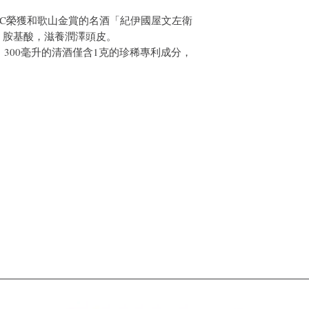
BC榮獲和歌山金賞的名酒「紀伊國屋文左衛
、胺基酸，滋養潤澤頭皮。
專利，300毫升的清酒僅含1克的珍稀專利成分，
。