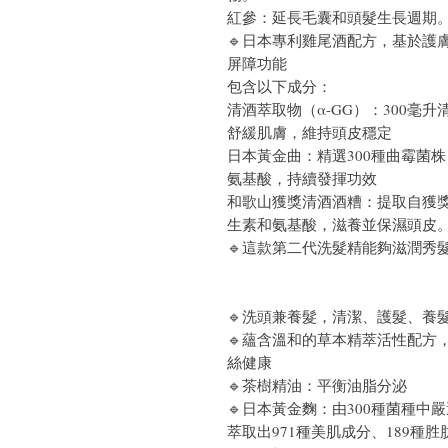
紅參：延長毛囊和頭髮生長週期
🔹日本專利雞尾酒配方，基於護
屏障功能
包含以下成分：
清酒萃取物（α-GG）：300毫
舒緩肌膚，維持頭皮穩定
日本黃金曲：精選300種曲霉菌株，
氨基酸，持續發揮功效
和歌山獲獎清酒酒糟：提取自獲獎
生素和氨基酸，滋養並保濕頭皮
🔹這款第二代洗髮精能夠滋潤秀
🔹洗頭兼養髮，清潔、護髮、養髮
🔹蘊含溫和的草本精萃活性配方
絲健康
🔹茶樹精油：平衡油脂分泌
🔹日本黃金麴：由300種菌種中
萃取出971種美肌成分、189種