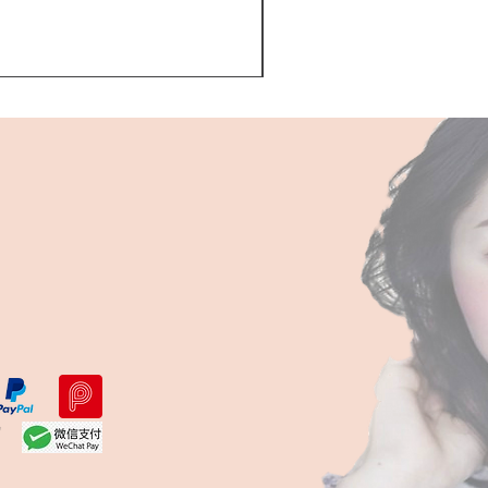
Kerastase BAIN VITAL
一般價格
促銷價格
HK$510.00
HK$468.00