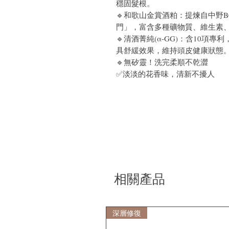
穩固髮根。
🔹和歌山金賞酒粕：提煉自中野
門」，富含多種礦物質、維生素
🔹清酒菁純(α-GG)：含10項
具舒緩效果，維持頭皮健康狀態
🔹無矽靈！洗完柔順不乾澀
✅淡淡的花香味，清新不擾人
相關產品
深層修復