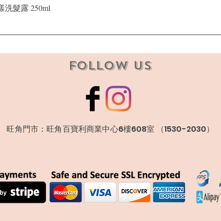
快速瀏覽
晶漾洗髮露 250ml
Follow Us
​旺角門市：旺角百寶利商業中心6樓608室 （1530-2030）