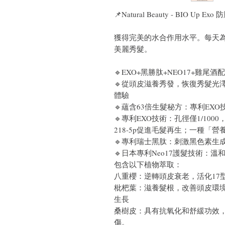
📌Natural Beauty - BIO Up 
獲得完美的水合作用水平。每天
美麗秀髮。
🔹EXO+黑勝肽+NEO17+雞
🔹從頭皮滋養秀發，恢復秀髮光
體驗
🔹蘊含63倍生髮秘方：專利EX
🔹專利EXO技術：孔徑僅1/10
218-5p促進毛髮再生；一種「
🔹專利瑞士黑肽：刺激黑色素生
🔹日本專利Neo17護髮技術：
包含以下植物萃取：
八重櫻：逆轉頭皮衰老，活化17
枇杷葉：滋養髮根，改善頭皮環境
生長
桑樹皮：具有抗氧化和舒緩功效
傷。