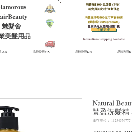
lamorous
消費滿$300 免運費 (本地）​
新會員首次9折迎新優惠
airBeauty
消費滿港幣500元可享有88折
(優惠碼: 2023promote)
魅髮舍
會員積分及運費回贈計劃
了解更多
​專業美髮用品
International shipping Available
 A-E
品牌搜尋F-K
品牌搜尋L-R
品牌搜尋S-
Natural Bea
豐盈洗髮精 5
庫存單位： 11234556777