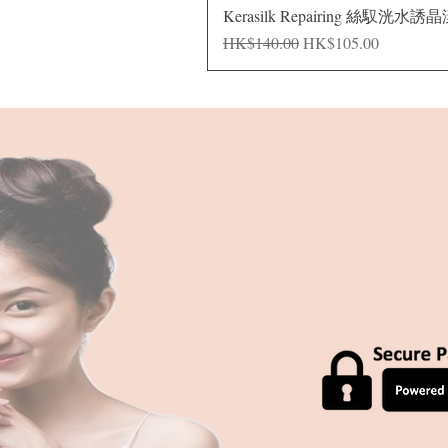
Kerasilk Repairing 絲馭洸水誘
一般價格
促銷價格
HK$140.00
HK$105.00