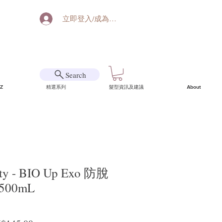
立即登入/成為會員
Search
Z
精選系列
髮型資訊及建議
About
uty - BIO Up Exo 防脫
00mL