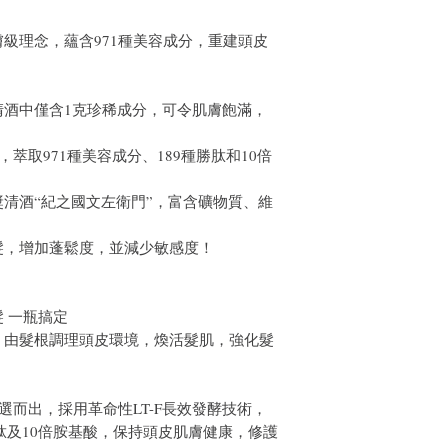
。
膚級理念，蘊含971種美容成分，重建頭皮
升清酒中僅含1克珍稀成分，可令肌膚飽滿，
萃取971種美容成分、189種勝肽和10倍
清酒“紀之國文左衛門”，富含礦物質、維
。
髮，增加蓬鬆度，並減少敏感度！
 一瓶搞定
，由髮根調理頭皮環境，煥活髮肌，強化髮
嚴選而出，採用革命性LT-F長效發酵技術，
胜肽及10倍胺基酸，保持頭皮肌膚健康，修護